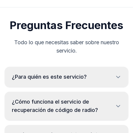
Preguntas Frecuentes
Todo lo que necesitas saber sobre nuestro
servicio.
¿Para quién es este servicio?
Este servicio está destinado exclusivamente a
propietarios legítimos de vehículos que han
¿Cómo funciona el servicio de
perdido el código de la radio. Queda prohibido
recuperación de código de radio?
cualquier uso indebido. Al utilizarlo, confirmas
que eres el propietario del vehículo o que
Indica el número de serie de tu radio (lo
cuentas con su autorización.
encontrarás en la etiqueta de la carcasa) o el