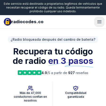
Este servicio está destinado a propietarios legítimos de vehículos que
necesitan recuperar el código de su radio. Queda terminantemente
prohibido cualquier uso indebido.
radiocodes.co
Ope
¿Radio bloqueada después del cambio de batería?
Recupera tu código
de radio
en 3 pasos
4.9
/5 a partir de
927
reseñas
Más de 47,000
Compatibilidad
conductores confían en
garantizada
nosotros