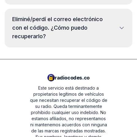
muchas otras. Selecciona tu marca en la página
El número de serie aparece en una etiqueta de
principal para verificar la disponibilidad.
la carcasa. Normalmente hay que extraer la
Eliminé/perdí el correo electrónico
radio del salpicadero para verlo, aunque en
con el código. ¿Cómo puedo
algunos modelos puede mostrarse en la
recuperarlo?
pantalla. Encontrarás instrucciones detalladas
en la página de tu marca.
¡No te preocupes! El código permanece
guardado en tu cuenta. Inicia sesión con el
correo electrónico que utilizaste al comprar y
encontrarás todos los datos del pedido, incluido
radiocodes.co
el código de la radio.
Este servicio está destinado a
propietarios legítimos de vehículos
que necesitan recuperar el código de
su radio. Queda terminantemente
prohibido cualquier uso indebido.
No
estamos afiliados, no representamos
ni mantenemos acuerdos con ninguna
de las marcas registradas mostradas.
Sus nombres, logotipos y demás