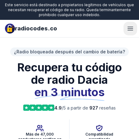
Este servicio está destinado a propietarios legítimos de vehículos que
necesitan recuperar el código de su radio. Queda terminantemente
prohibido cualquier uso indebido.
radiocodes.co
Ope
¿Radio bloqueada después del cambio de batería?
Recupera tu código
de radio Dacia
en 3 minutos
4.9
/5 a partir de
927
reseñas
Más de 47,000
Compatibilidad