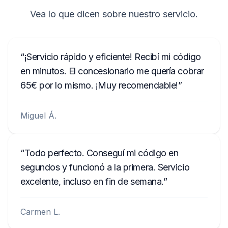
4.
Para confirmar el código, mantén pulsado
Vea lo que dicen sobre nuestro servicio.
el botón 6.
¡Ahora puedes volver a disfrutar de tu
¡Servicio rápido y eficiente! Recibí mi código
música!
en minutos. El concesionario me quería cobrar
65€ por lo mismo. ¡Muy recomendable!
Miguel Á.
Todo perfecto. Conseguí mi código en
segundos y funcionó a la primera. Servicio
excelente, incluso en fin de semana.
Carmen L.