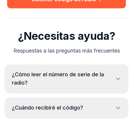
¿Necesitas ayuda?
Respuestas a las preguntas más frecuentes
¿Cómo leer el número de serie de la
radio?
Para leer el número de serie de la radio DAF es
necesario desmontarla y leer el código de la etiqueta
¿Cuándo recibiré el código?
de la carcasa. Generalmente, el número de serie se
encuentra arriba o debajo del código de barras.
Ejemplos:
El código se entregará
inmediatamente