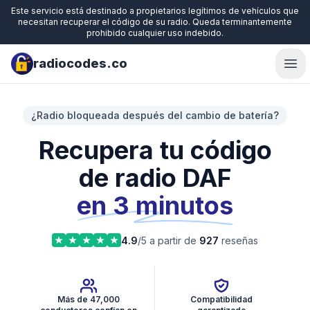
Este servicio está destinado a propietarios legítimos de vehículos que
necesitan recuperar el código de su radio. Queda terminantemente
prohibido cualquier uso indebido.
radiocodes.co
Ope
¿Radio bloqueada después del cambio de batería?
Recupera tu código
de radio DAF
en 3 minutos
4.9
/5 a partir de
927
reseñas
Más de 47,000
Compatibilidad