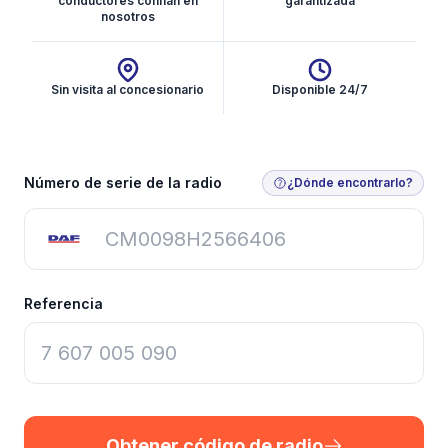
conductores confían en
garantizada
nosotros
Sin visita al concesionario
Disponible 24/7
Obtener código de radio
Número de serie de la radio
¿Dónde encontrarlo?
Referencia
Obtener código de radio