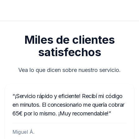
No damos soporte a dispositivos Delphi y Magneti
Marelli.
A2C1458550300001501
Y127
Miles de clientes
M117844
90145
satisfechos
TVPQN2966H0123
Vea lo que dicen sobre nuestro servicio.
T00BE174690622
E1994
АЗС023142000100003534
¡Servicio rápido y eficiente! Recibí mi código
en minutos. El concesionario me quería cobrar
1023R123456
65€ por lo mismo. ¡Muy recomendable!
FA0926T1200576
ANA008111
Miguel Á.