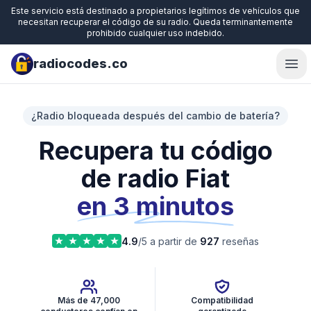
Este servicio está destinado a propietarios legítimos de vehículos que
necesitan recuperar el código de su radio. Queda terminantemente
prohibido cualquier uso indebido.
radiocodes.co
Ope
¿Radio bloqueada después del cambio de batería?
Recupera tu código
de radio Fiat
en 3 minutos
4.9
/5 a partir de
927
reseñas
Más de 47,000
Compatibilidad