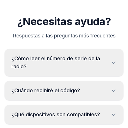
¿Necesitas ayuda?
Respuestas a las preguntas más frecuentes
¿Cómo leer el número de serie de la
radio?
Para leer el número de serie de la radio Fiat es
necesario desmontarla y leer el código de la etiqueta
¿Cuándo recibiré el código?
de la carcasa. Generalmente, el número de serie se
encuentra arriba o debajo del código de barras.
Ejemplos:
El código se entregará
inmediatamente
¿Qué dispositivos son compatibles?
después de realizar el pedido, sin importar
CM1232E0794521
la hora del día.
BP723346696293