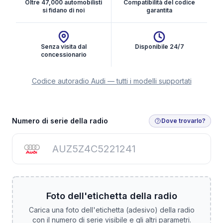
Oltre 47,000 automobilisti
Compatibilità del codice
si fidano di noi
garantita
Senza visita dal
Disponibile 24/7
concessionario
Codice autoradio Audi — tutti i modelli supportati
Ottieni il codice dell’autoradio
Numero di serie della radio
Dove trovarlo?
Foto dell'etichetta della radio
Carica una foto dell'etichetta (adesivo) della radio
con il numero di serie visibile e gli altri parametri.