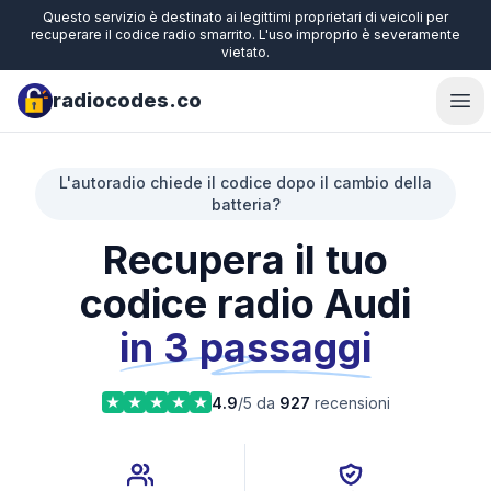
Questo servizio è destinato ai legittimi proprietari di veicoli per
recuperare il codice radio smarrito. L'uso improprio è severamente
vietato.
radiocodes.co
Ope
L'autoradio chiede il codice dopo il cambio della
batteria?
Recupera il tuo
codice radio Audi
in 3 passaggi
4.9
/5 da
927
recensioni