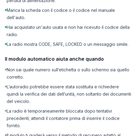
perdita di alimentazione.
Manca la scheda con il codice o il codice nel manuale
dell'auto.
Hai acquistato un'auto usata e non hai ricevuto il codice della
radio.
La radio mostra CODE, SAFE, LOCKED o un messaggio simile.
Il modulo automatico aiuta anche quando
Non sai quale numero sull’etichetta o sullo schermo sia quello
corretto.
L’autoradio potrebbe essere stata sostituita e richiedere
quindi la verifica dei dati dell’unità, non soltanto dei documenti
del veicolo.
La radio è temporaneamente bloccata dopo tentativi
precedenti; attendi il contatore prima di inserire il codice
fornito.
Il modulo ti guiderà verso il metodo di recupero adatto al