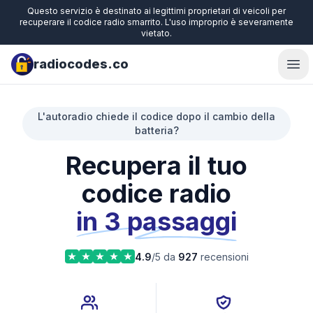
Questo servizio è destinato ai legittimi proprietari di veicoli per
recuperare il codice radio smarrito. L'uso improprio è severamente
vietato.
radiocodes.co
Ope
L'autoradio chiede il codice dopo il cambio della
batteria?
Recupera il tuo
codice radio
in 3 passaggi
4.9
/5 da
927
recensioni