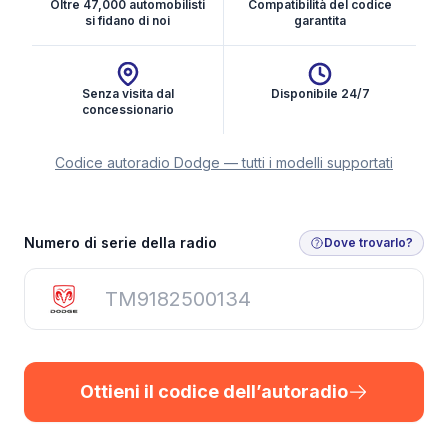
Oltre 47,000 automobilisti
Compatibilità del codice
si fidano di noi
garantita
Senza visita dal
Disponibile 24/7
concessionario
Codice autoradio Dodge — tutti i modelli supportati
Ottieni il codice dell’autoradio
Numero di serie della radio
Dove trovarlo?
Ottieni il codice dell’autoradio