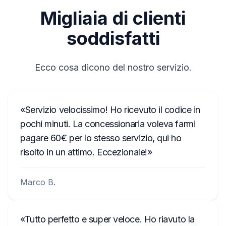
minuti dal pagamento. Il tempo di consegna
TCAAA0693J2098
Migliaia di clienti
stimato verrà mostrato nel riepilogo
TVPQN14640E50V
dell'ordine nel passaggio successivo.
soddisfatti
T00AM2221T0368
T19QN202213382
Ecco cosa dicono del nostro servizio.
T0MYD334011268
T00BE317750123
Servizio velocissimo! Ho ricevuto il codice in
6802BD061074902
pochi minuti. La concessionaria voleva farmi
pagare 60€ per lo stesso servizio, qui ho
T0012010272666
risolto in un attimo. Eccezionale!
T00713271P0162
A2C3847850100002051
Marco B.
B40911748B
TQN1882123EA
Tutto perfetto e super veloce. Ho riavuto la