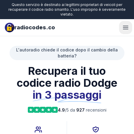
Questo servizio è destinato ai legittimi proprietari di veicoli per
recuperare il codice radio smarrito. L'uso improprio è severamente
vietato.
radiocodes.co
Ope
L'autoradio chiede il codice dopo il cambio della
batteria?
Recupera il tuo
codice radio Dodge
in 3 passaggi
4.9
/5 da
927
recensioni