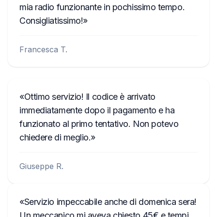
mia radio funzionante in pochissimo tempo.
W629
Consigliatissimo!
Francesca T.
Ottimo servizio! Il codice è arrivato
immediatamente dopo il pagamento e ha
funzionato al primo tentativo. Non potevo
chiedere di meglio.
Giuseppe R.
Servizio impeccabile anche di domenica sera!
Un meccanico mi aveva chiesto 45€ e tempi