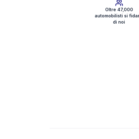
Oltre 47,000
automobilisti si fid
di noi
Ottieni il codice dell’autoradio