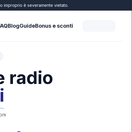
'uso improprio è severamente vietato.
FAQ
Blog
Guide
Bonus e sconti
e radio
i
oni