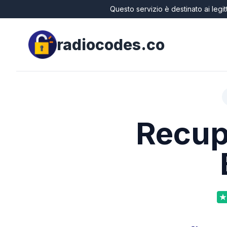
Questo servizio è destinato ai legit
radiocodes.co
Recupe