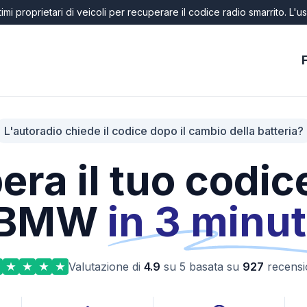
timi proprietari di veicoli per recuperare il codice radio smarrito. L
L'autoradio chiede il codice dopo il cambio della batteria?
ra il tuo codic
BMW
in 3 minut
Valutazione di
4.9
su 5 basata su
927
recensi