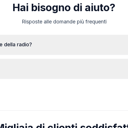
Hai bisogno di aiuto?
Risposte alle domande più frequenti
e della radio?
Per leggere il numero di serie della radio BMW è
necessario smontare e leggere il codice dall'etichetta sul
corpo della radio. Di solito, il numero di serie si trova
sopra o sotto il codice a barre. Esempi:
Il codice verrà trasmesso
istantaneamente
BP723346696293
PH7850W1234567
dopo aver effettuato l'ordine,
2210AH0W1507123
indipendentemente dall'orario.
igliaia di clienti soddisfat