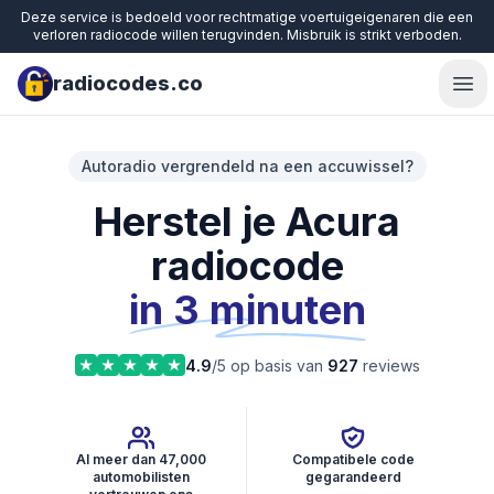
Deze service is bedoeld voor rechtmatige voertuigeigenaren die een
verloren radiocode willen terugvinden. Misbruik is strikt verboden.
radiocodes.co
Ope
Autoradio vergrendeld na een accuwissel?
Herstel je Acura
radiocode
in 3 minuten
4.9
/5 op basis van
927
reviews
Al meer dan 47,000
Compatibele code
automobilisten
gegarandeerd