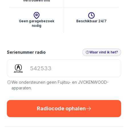
vertrouwen ons
Geen garagebezoek
Beschikbaar 24/7
nodig
Radiocode ophalen
Serienummer radio
Waar vind ik het?
We ondersteunen geen Fujitsu- en JVCKENWOOD-
apparaten.
Radiocode ophalen