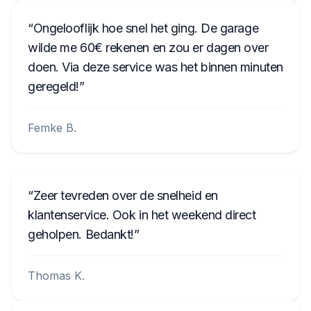
display kan worden gelezen, moet de radio
worden verwijderd en de code van het
Ongelooflijk hoe snel het ging. De garage
etiket op de behuizing worden gelezen.
wilde me 60€ rekenen en zou er dagen over
Voorbeelden van serienummers:
542533,
doen. Via deze service was het binnen minuten
10014744, U1001 L4744, GEB29013851,
geregeld!
954LR052, FBPE066260EW, BJ001841,
BP5022S0692058
.
Femke B.
Zeer tevreden over de snelheid en
klantenservice. Ook in het weekend direct
geholpen. Bedankt!
Thomas K.