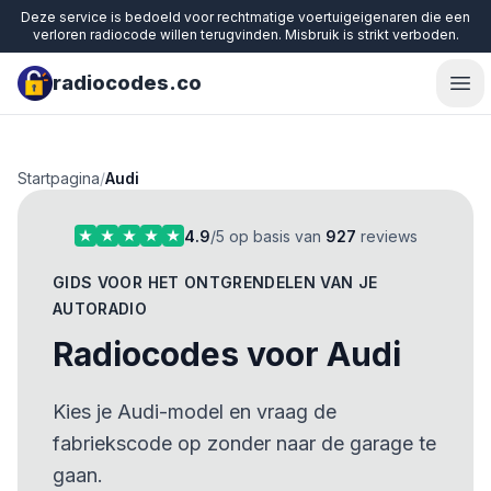
Deze service is bedoeld voor rechtmatige voertuigeigenaren die een
verloren radiocode willen terugvinden. Misbruik is strikt verboden.
radiocodes.co
Ope
Startpagina
/
Audi
4.9
/5 op basis van
927
reviews
GIDS VOOR HET ONTGRENDELEN VAN JE
AUTORADIO
Radiocodes voor Audi
Kies je Audi-model en vraag de
fabriekscode op zonder naar de garage te
gaan.