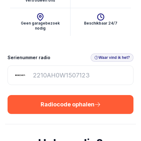
vertrouwen ons
Geen garagebezoek
Beschikbaar 24/7
nodig
Radiocode ophalen
Serienummer radio
Waar vind ik het?
Radiocode ophalen