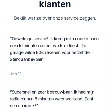
klanten
2045BC058153123
58153123
Bekijk wat ze over onze service zeggen.
6045AR058153476
BE604558153476
Geweldige service! Ik kreeg mijn code binnen
enkele minuten en het werkte direct. De
garage wilde 80€ rekenen voor hetzelfde.
Sterk aanbevolen!
Jan V.
Supersnel en zeer betrouwbaar. Ik had mijn
radio binnen 5 minuten weer werkend. Echt
een aanrader!