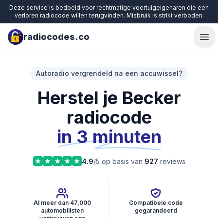
Deze service is bedoeld voor rechtmatige voertuigeigenaren die een
verloren radiocode willen terugvinden. Misbruik is strikt verboden.
radiocodes.co
Ope
Autoradio vergrendeld na een accuwissel?
Herstel je Becker
radiocode
in 3 minuten
4.9
/5 op basis van
927
reviews
Al meer dan 47,000
Compatibele code
automobilisten
gegarandeerd