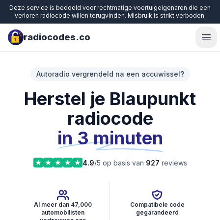
Deze service is bedoeld voor rechtmatige voertuigeigenaren die een
verloren radiocode willen terugvinden. Misbruik is strikt verboden.
radiocodes.co
Ope
Autoradio vergrendeld na een accuwissel?
Herstel je Blaupunkt
radiocode
in 3 minuten
4.9
/5 op basis van
927
reviews
Al meer dan 47,000
Compatibele code
automobilisten
gegarandeerd