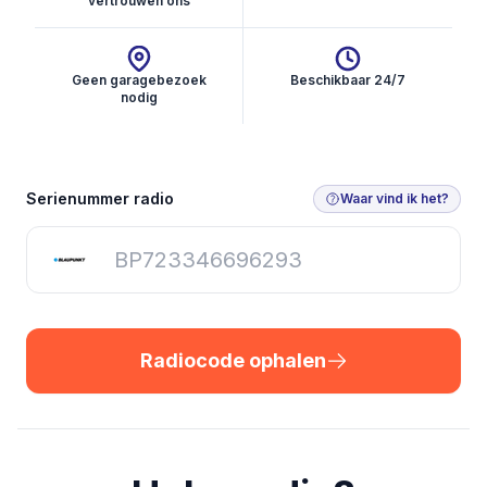
vertrouwen ons
Geen garagebezoek
Beschikbaar 24/7
nodig
Radiocode ophalen
Serienummer radio
Waar vind ik het?
Radiocode ophalen