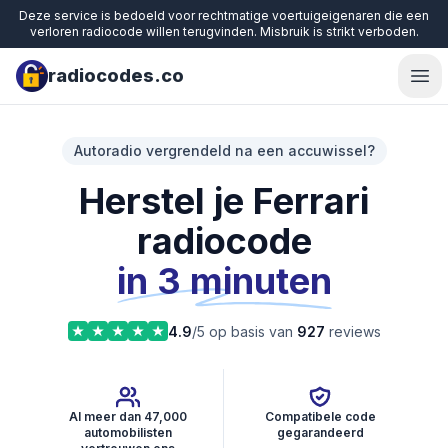
Deze service is bedoeld voor rechtmatige voertuigeigenaren die een
verloren radiocode willen terugvinden. Misbruik is strikt verboden.
radiocodes.co
Ope
Autoradio vergrendeld na een accuwissel?
Herstel je Ferrari
radiocode
in 3 minuten
4.9
/5 op basis van
927
reviews
Al meer dan 47,000
Compatibele code
automobilisten
gegarandeerd