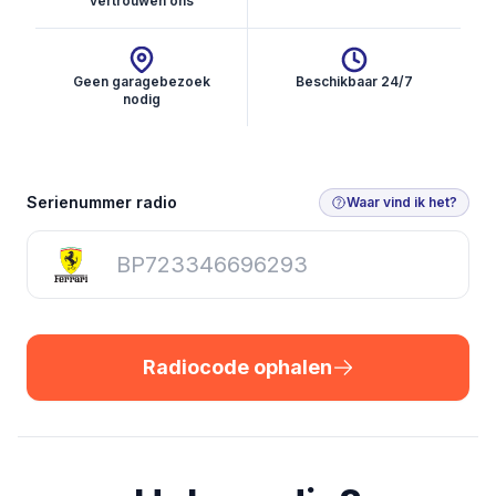
vertrouwen ons
Geen garagebezoek
Beschikbaar 24/7
nodig
Radiocode ophalen
Serienummer radio
Waar vind ik het?
Radiocode ophalen