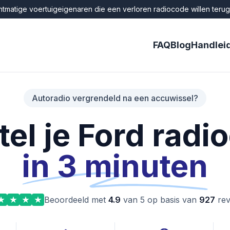
tmatige voertuigeigenaren die een verloren radiocode willen terugvi
FAQ
Blog
Handlei
Autoradio vergrendeld na een accuwissel?
tel je Ford radi
in 3 minuten
Beoordeeld met
4.9
van 5 op basis van
927
rev