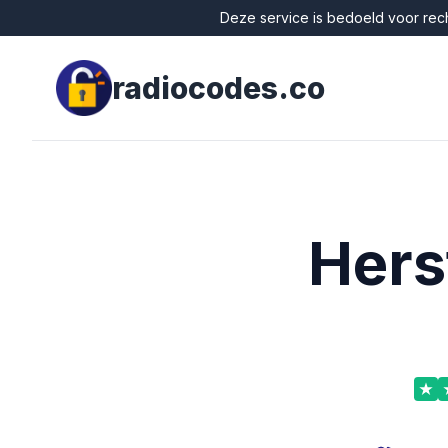
Deze service is bedoeld voor rech
radiocodes.co
Hers