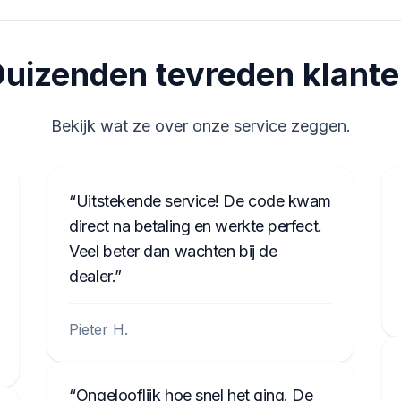
Om te bevestigen, druk op toets 5.
Als je een ander radiomodel hebt, moet je het
mogelijk verwijderen om de code van het label op
Geniet weer van je muziek!
uizenden tevreden klant
de radio te lezen. Voorbeelden zijn hieronder te
vinden.
Bekijk wat ze over onze service zeggen.
Gereedschappen voor het verwijderen van
de radio
Uitstekende service! De code kwam
direct na betaling en werkte perfect.
Veel beter dan wachten bij de
dealer.
Pieter H.
Ongelooflijk hoe snel het ging. De