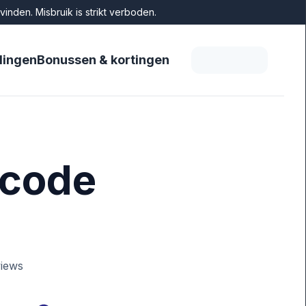
nden. Misbruik is strikt verboden.
dingen
Bonussen & kortingen
ocode
iews