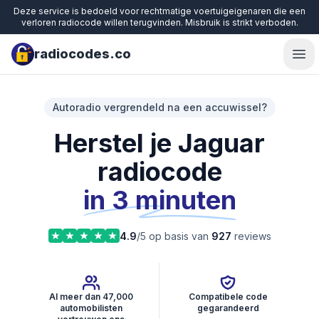
Deze service is bedoeld voor rechtmatige voertuigeigenaren die een
verloren radiocode willen terugvinden. Misbruik is strikt verboden.
radiocodes.co
Ope
Autoradio vergrendeld na een accuwissel?
Herstel je Jaguar
radiocode
in 3 minuten
4.9
/5 op basis van
927
reviews
Al meer dan 47,000
Compatibele code
automobilisten
gegarandeerd