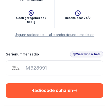
vertrouwen ons
Geen garagebezoek
Beschikbaar 24/7
nodig
Jaguar radiocode — alle ondersteunde modellen
Radiocode ophalen
Serienummer radio
Waar vind ik het?
Radiocode ophalen