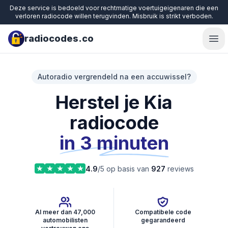
Deze service is bedoeld voor rechtmatige voertuigeigenaren die een
verloren radiocode willen terugvinden. Misbruik is strikt verboden.
radiocodes.co
Ope
Autoradio vergrendeld na een accuwissel?
Herstel je Kia
radiocode
in 3 minuten
4.9
/5 op basis van
927
reviews
Al meer dan 47,000
Compatibele code
automobilisten
gegarandeerd