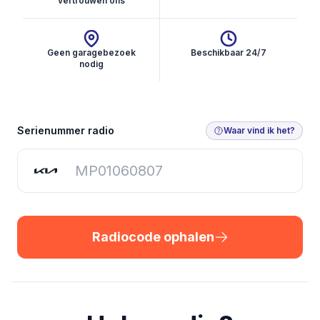
vertrouwen ons
Geen garagebezoek
Beschikbaar 24/7
nodig
Radiocode ophalen
Serienummer radio
Waar vind ik het?
Radiocode ophalen