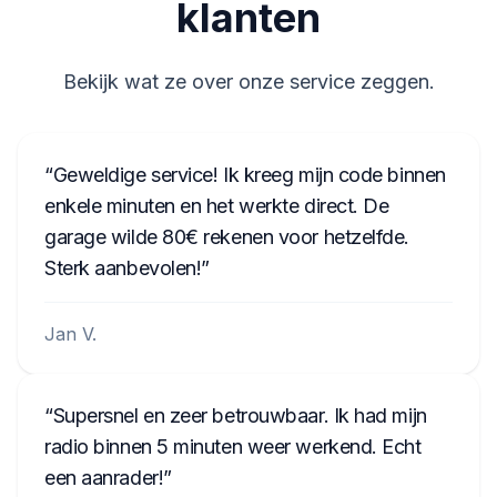
klanten
11 07 0210
(01) 1 880 912179 001 7 (21) 11 07 0795
Bekijk wat ze over onze service zeggen.
7918HN065012235
65012235
Geweldige service! Ik kreeg mijn code binnen
FD0893456589123
enkele minuten en het werkte direct. De
UAU4934567X
garage wilde 80€ rekenen voor hetzelfde.
UBTE333456X
Sterk aanbevolen!
FSV83345678X
Jan V.
Supersnel en zeer betrouwbaar. Ik had mijn
radio binnen 5 minuten weer werkend. Echt
een aanrader!