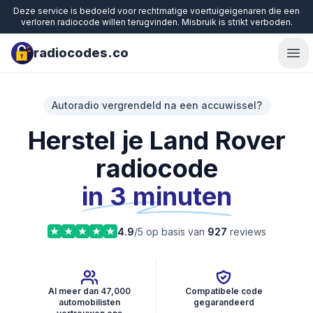
Deze service is bedoeld voor rechtmatige voertuigeigenaren die een
verloren radiocode willen terugvinden. Misbruik is strikt verboden.
radiocodes.co
Ope
Autoradio vergrendeld na een accuwissel?
Herstel je Land Rover
radiocode
in 3 minuten
4.9
/5 op basis van
927
reviews
Al meer dan 47,000
Compatibele code
automobilisten
gegarandeerd