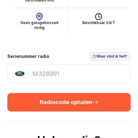
vertrouwen ons
Geen garagebezoek
Beschikbaar 24/7
nodig
Radiocode ophalen
Serienummer radio
Waar vind ik het?
Radiocode ophalen