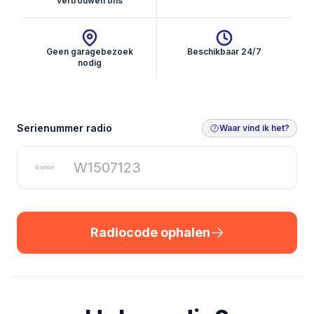
vertrouwen ons
Geen garagebezoek
Beschikbaar 24/7
nodig
Radiocode ophalen
Serienummer radio
Waar vind ik het?
Radiocode ophalen