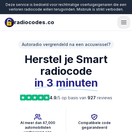
Deze service is bedoeld voor rechtmatige voertuigeigenaren die een
verloren radiocode willen terugvinden. Misbruik is strikt verboden.
radiocodes.co
Ope
Autoradio vergrendeld na een accuwissel?
Herstel je Smart
radiocode
in 3 minuten
4.9
/5 op basis van
927
reviews
Al meer dan 47,000
Compatibele code
automobilisten
gegarandeerd