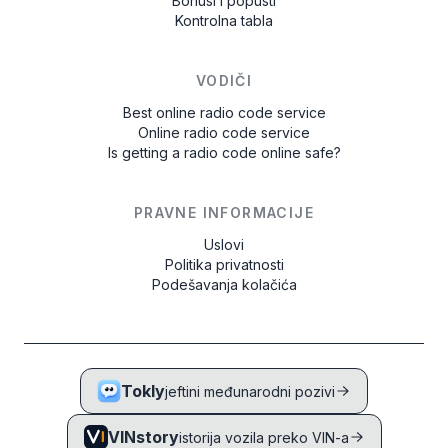
Bonusi i popusti
Kontrolna tabla
VODIČI
Best online radio code service
Online radio code service
Is getting a radio code online safe?
PRAVNE INFORMACIJE
Uslovi
Politika privatnosti
Podešavanja kolačića
Tokly
jeftini međunarodni pozivi
VINstory
istorija vozila preko VIN-a