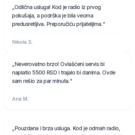
Odlična usluga! Kod je radio iz prvog
pokušaja, a podrška je bila veoma
predusretljiva. Preporučiću prijateljima.
Nikola S.
Neverovatno brzo! Ovlašćeni servis bi
naplatio 5500 RSD i trajalo bi danima. Ovde
sam rešio za par minuta.
Ana M.
Pouzdana i brza usluga. Kod je odmah radio,