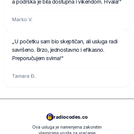
a podrška je bila dostupna i vikendom. Hvala!
Marko V.
U početku sam bio skeptičan, ali usluga radi
savršeno. Brzo, jednostavno i efikasno.
Preporučujem svima!
Tamara Đ.
radiocodes.co
Ova usluga je namenjena zakonitim
vlasnicima vozila za vraćanje