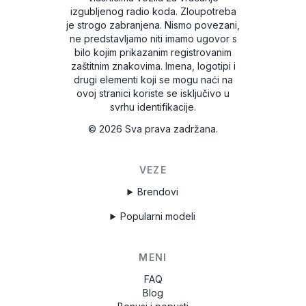
izgubljenog radio koda. Zloupotreba
je strogo zabranjena.
Nismo povezani,
ne predstavljamo niti imamo ugovor s
bilo kojim prikazanim registrovanim
zaštitnim znakovima. Imena, logotipi i
drugi elementi koji se mogu naći na
ovoj stranici koriste se isključivo u
svrhu identifikacije.
©
2026
Sva prava zadržana.
VEZE
Brendovi
Popularni modeli
MENI
FAQ
Blog