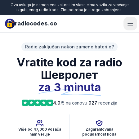
Ova usluga je namenjena zakonitim vlasnicima vozila za vraćanje
izgubljenog radio koda. Zloupotreba je strogo zabranjena.
radiocodes.co
Ope
Radio zaključan nakon zamene baterije?
Vratite kod za radio
Шевролет
za 3 minuta
4.9
/5 na osnovu
927
recenzija
Više od 47,000 vozača
Zagarantovana
nam veruje
podudarnost koda