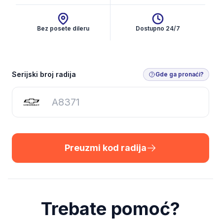
Bez posete dileru
Dostupno 24/7
Preuzmi kod radija
Serijski broj radija
Gde ga pronaći?
Preuzmi kod radija
Trebate pomoć?