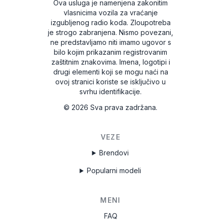
Ova usluga je namenjena zakonitim
vlasnicima vozila za vraćanje
izgubljenog radio koda. Zloupotreba
je strogo zabranjena.
Nismo povezani,
ne predstavljamo niti imamo ugovor s
bilo kojim prikazanim registrovanim
zaštitnim znakovima. Imena, logotipi i
drugi elementi koji se mogu naći na
ovoj stranici koriste se isključivo u
svrhu identifikacije.
©
2026
Sva prava zadržana.
VEZE
Brendovi
Popularni modeli
MENI
FAQ