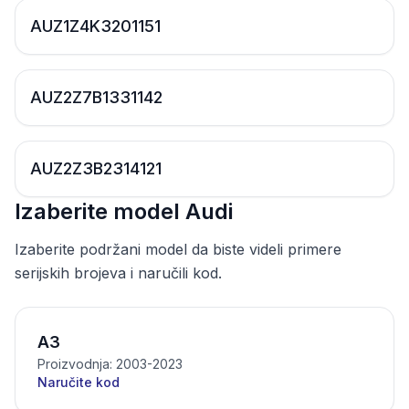
AUZ1Z4K3201151
AUZ2Z7B1331142
AUZ2Z3B2314121
Izaberite model Audi
Izaberite podržani model da biste videli primere
serijskih brojeva i naručili kod.
A3
Proizvodnja: 2003-2023
Naručite kod