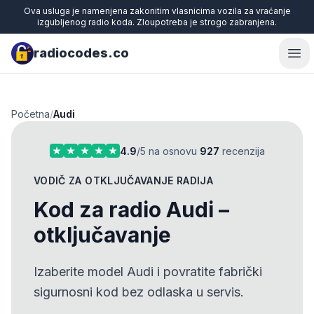
Ova usluga je namenjena zakonitim vlasnicima vozila za vraćanje
izgubljenog radio koda. Zloupotreba je strogo zabranjena.
radiocodes.co
Ope
Početna
/
Audi
4.9
/5 na osnovu
927
recenzija
VODIČ ZA OTKLJUČAVANJE RADIJA
Kod za radio Audi –
otključavanje
Izaberite model Audi i povratite fabrički
sigurnosni kod bez odlaska u servis.