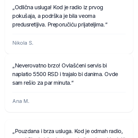
Odlična usluga! Kod je radio iz prvog
pokušaja, a podrška je bila veoma
predusretljiva. Preporučiću prijateljima.
Nikola S.
Neverovatno brzo! Ovlašćeni servis bi
naplatio 5500 RSD i trajalo bi danima. Ovde
sam rešio za par minuta.
Ana M.
Pouzdana i brza usluga. Kod je odmah radio,