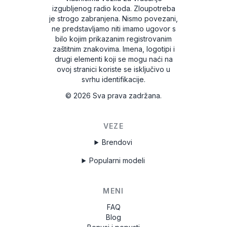
izgubljenog radio koda. Zloupotreba
je strogo zabranjena.
Nismo povezani,
ne predstavljamo niti imamo ugovor s
bilo kojim prikazanim registrovanim
zaštitnim znakovima. Imena, logotipi i
drugi elementi koji se mogu naći na
ovoj stranici koriste se isključivo u
svrhu identifikacije.
©
2026
Sva prava zadržana.
VEZE
Brendovi
Popularni modeli
MENI
FAQ
Blog