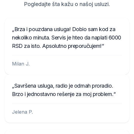
T19QN202213382
Pogledajte šta kažu o našoj usluzi.
T0MYD334011268
T00BE317750123
Brza i pouzdana usluga! Dobio sam kod za
6802BD061074902
nekoliko minuta. Servis je hteo da naplati 6000
RSD za isto. Apsolutno preporučujem!
T0012010272666
T00713271P0162
Milan J.
A2C3847850100002051
B40911748B
Savršena usluga, radio je odmah proradio.
TQN1882123EA
Brzo i jednostavno rešenje za moj problem.
W629
Jelena P.