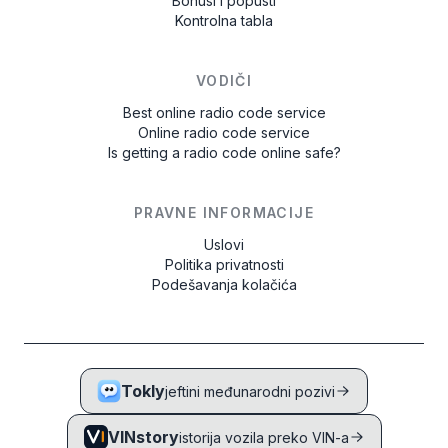
Bonusi i popusti
Kontrolna tabla
VODIČI
Best online radio code service
Online radio code service
Is getting a radio code online safe?
PRAVNE INFORMACIJE
Uslovi
Politika privatnosti
Podešavanja kolačića
Tokly
jeftini međunarodni pozivi
VINstory
istorija vozila preko VIN-a