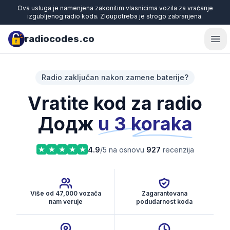
Ova usluga je namenjena zakonitim vlasnicima vozila za vraćanje
izgubljenog radio koda. Zloupotreba je strogo zabranjena.
radiocodes.co
Ope
Radio zaključan nakon zamene baterije?
Vratite kod za radio
Додж
u 3 koraka
4.9
/5 na osnovu
927
recenzija
Više od 47,000 vozača
Zagarantovana
nam veruje
podudarnost koda