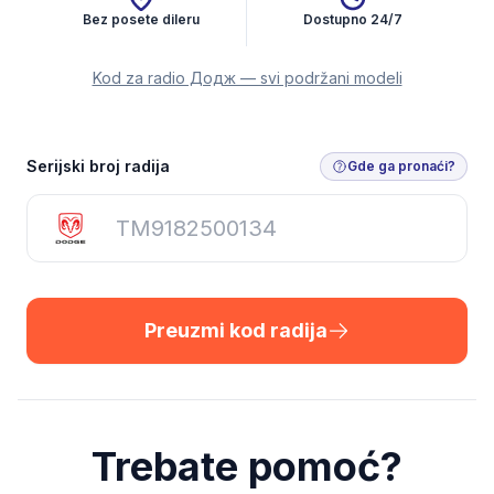
Bez posete dileru
Dostupno 24/7
Kod za radio Додж — svi podržani modeli
Preuzmi kod radija
Serijski broj radija
Gde ga pronaći?
Preuzmi kod radija
Trebate pomoć?