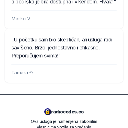
a podrška je bila dostupna i vikendom. Hvala!
Marko V.
U početku sam bio skeptičan, ali usluga radi
savršeno. Brzo, jednostavno i efikasno.
Preporučujem svima!
Tamara Đ.
radiocodes.co
Ova usluga je namenjena zakonitim
vlasnicima vozila za vraćanje