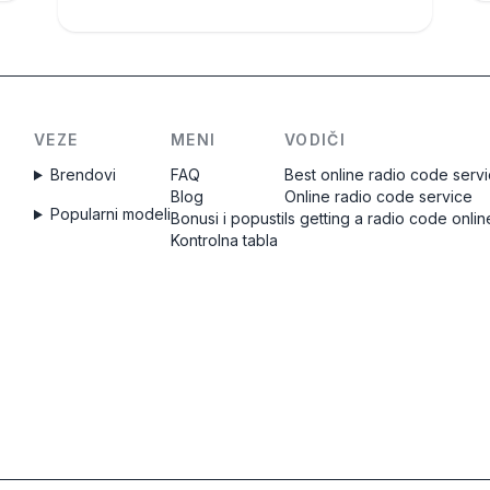
VEZE
MENI
VODIČI
Brendovi
FAQ
Best online radio code serv
Blog
Online radio code service
Popularni modeli
Bonusi i popusti
Is getting a radio code onlin
Kontrolna tabla