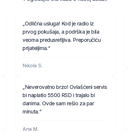
Odlična usluga! Kod je radio iz
prvog pokušaja, a podrška je bila
veoma predusretljiva. Preporučiću
prijateljima.
Nikola S.
Neverovatno brzo! Ovlašćeni servis
bi naplatio 5500 RSD i trajalo bi
danima. Ovde sam rešio za par
minuta.
Ana M.