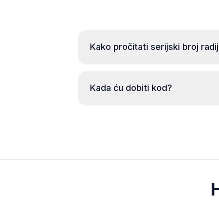
Kako pročitati serijski broj radi
Kada ću dobiti kod?
H