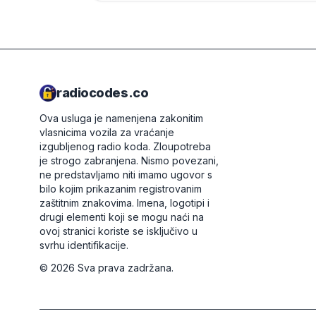
radiocodes.co
Ova usluga je namenjena zakonitim
vlasnicima vozila za vraćanje
izgubljenog radio koda. Zloupotreba
je strogo zabranjena.
Nismo povezani,
ne predstavljamo niti imamo ugovor s
bilo kojim prikazanim registrovanim
zaštitnim znakovima. Imena, logotipi i
drugi elementi koji se mogu naći na
ovoj stranici koriste se isključivo u
svrhu identifikacije.
©
2026
Sva prava zadržana.