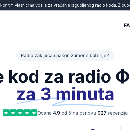
onitim vlasnicima vozila za vraćanje izgubljenog radio koda. Zloup
F
Radio zaključan nakon zamene baterije?
e kod za radio
za 3 minuta
Ocena
4.9
od 5 na osnovu
927
recenzija