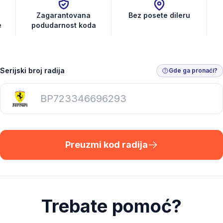
Zagarantovana
Bez posete dileru
e
podudarnost koda
Serijski broj radija
Gde ga pronaći?
Preuzmi kod radija
Trebate pomoć?