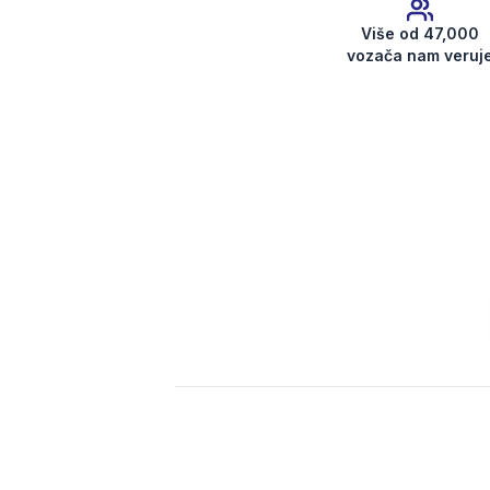
Više od 47,000
vozača nam veruj
Preuzmi kod radija