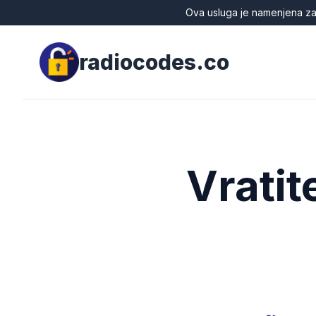
Ova usluga je namenjena zak
radiocodes.co
Vratit