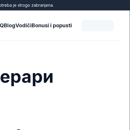
otreba je strogo zabranjena.
AQ
Blog
Vodiči
Bonusi i popusti
 Ферари