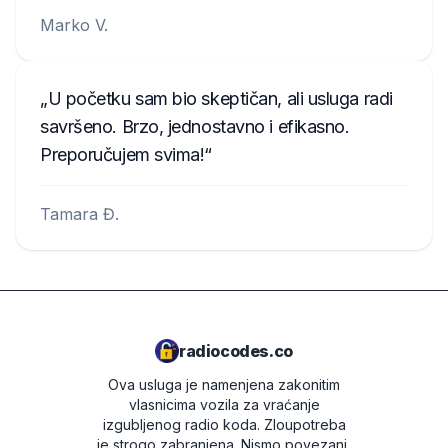
Marko V.
U početku sam bio skeptičan, ali usluga radi
savršeno. Brzo, jednostavno i efikasno.
Preporučujem svima!
Tamara Đ.
radiocodes.co
Ova usluga je namenjena zakonitim
vlasnicima vozila za vraćanje
izgubljenog radio koda. Zloupotreba
je strogo zabranjena.
Nismo povezani,