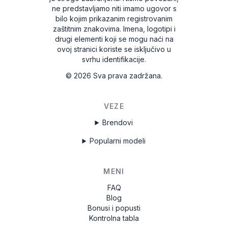
ne predstavljamo niti imamo ugovor s
bilo kojim prikazanim registrovanim
zaštitnim znakovima. Imena, logotipi i
drugi elementi koji se mogu naći na
ovoj stranici koriste se isključivo u
svrhu identifikacije.
©
2026
Sva prava zadržana.
VEZE
Brendovi
Popularni modeli
MENI
FAQ
Blog
Bonusi i popusti
Kontrolna tabla