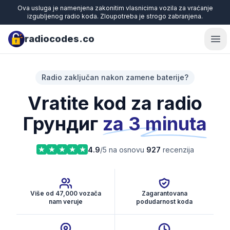
Ova usluga je namenjena zakonitim vlasnicima vozila za vraćanje
izgubljenog radio koda. Zloupotreba je strogo zabranjena.
radiocodes.co
Ope
Radio zaključan nakon zamene baterije?
Vratite kod za radio
Грундиг
za 3 minuta
4.9
/5 na osnovu
927
recenzija
Više od 47,000 vozača
Zagarantovana
nam veruje
podudarnost koda