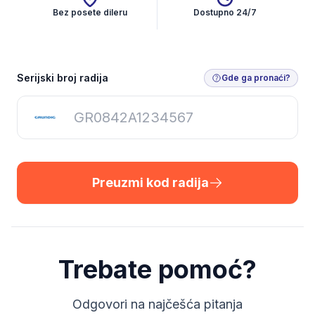
Bez posete dileru
Dostupno 24/7
Preuzmi kod radija
Serijski broj radija
Gde ga pronaći?
Preuzmi kod radija
Trebate pomoć?
Odgovori na najčešća pitanja