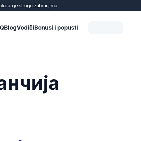
otreba je strogo zabranjena.
AQ
Blog
Vodiči
Bonusi i popusti
Ланчија