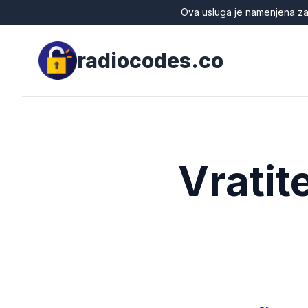
Ova usluga je namenjena zak
radiocodes.co
Vratit