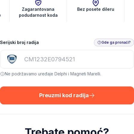
Zagarantovana
Bez posete dileru
e
podudarnost koda
Serijski broj radija
Gde ga pronaći?
Ne podržavamo uređaje Delphi i Magneti Marelli.
Preuzmi kod radija
Trebate pomoć?