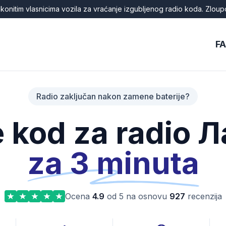
onitim vlasnicima vozila za vraćanje izgubljenog radio koda. Zloup
F
Radio zaključan nakon zamene baterije?
e kod za radio 
za 3 minuta
Ocena
4.9
od 5 na osnovu
927
recenzija