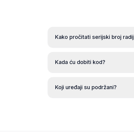
Kako pročitati serijski broj radi
Kada ću dobiti kod?
Koji uređaji su podržani?