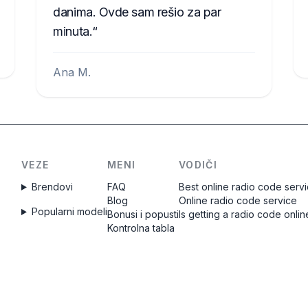
danima. Ovde sam rešio za par
minuta.
Ana M.
VEZE
MENI
VODIČI
Brendovi
FAQ
Best online radio code serv
Blog
Online radio code service
Popularni modeli
Bonusi i popusti
Is getting a radio code onlin
Kontrolna tabla