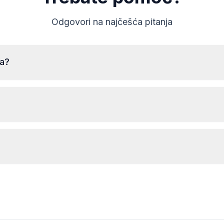
Odgovori na najčešća pitanja
ja?
Za čitanje serijskog broja Ланчија radija potrebno je
ukloniti radio i pročitati kod sa etikete na kućištu. Obično
se serijski broj nalazi iznad ili ispod bar koda. Primeri:
CM1232E0794521
BP723346696293
Kod će biti prenet
odmah
nakon što postavite
porudžbinu, bez obzira na doba dana.
A2C1458550300001501
Y127
M117844
90145
Ne podržavamo uređaje Delphi i Magneti Marelli.
TVPQN2966H0123
T00BE174690622
E1994
АЗС023142000100003534