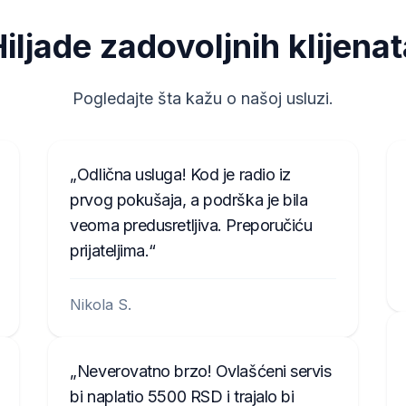
1023R123456
FA0926T1200576
iljade zadovoljnih klijena
ANA008111
Pogledajte šta kažu o našoj usluzi.
Odlična usluga! Kod je radio iz
prvog pokušaja, a podrška je bila
veoma predusretljiva. Preporučiću
prijateljima.
Nikola S.
Neverovatno brzo! Ovlašćeni servis
bi naplatio 5500 RSD i trajalo bi