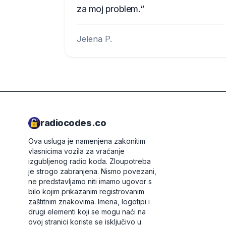
za moj problem.
Jelena P.
radiocodes.co
Ova usluga je namenjena zakonitim
vlasnicima vozila za vraćanje
izgubljenog radio koda. Zloupotreba
je strogo zabranjena.
Nismo povezani,
ne predstavljamo niti imamo ugovor s
bilo kojim prikazanim registrovanim
zaštitnim znakovima. Imena, logotipi i
drugi elementi koji se mogu naći na
ovoj stranici koriste se isključivo u