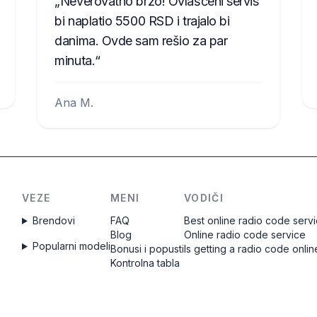
Neverovatno brzo! Ovlašćeni servis
bi naplatio 5500 RSD i trajalo bi
danima. Ovde sam rešio za par
minuta.
Ana M.
VEZE
MENI
VODIČI
Brendovi
FAQ
Best online radio code serv
Blog
Online radio code service
Popularni modeli
Bonusi i popusti
Is getting a radio code onlin
Kontrolna tabla