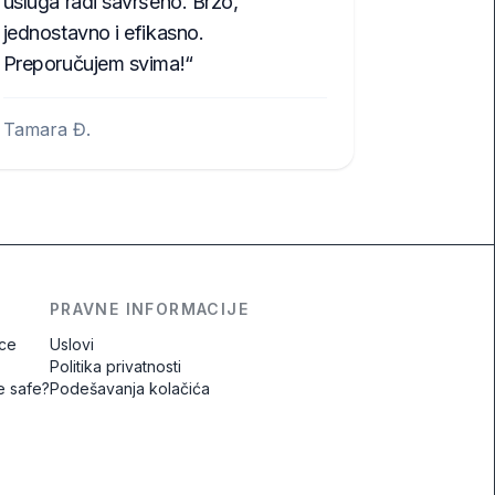
usluga radi savršeno. Brzo,
jednostavno i efikasno.
Preporučujem svima!
Tamara Đ.
PRAVNE INFORMACIJE
ice
Uslovi
Politika privatnosti
e safe?
Podešavanja kolačića