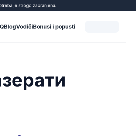
otreba je strogo zabranjena.
AQ
Blog
Vodiči
Bonusi i popusti
Мазерати