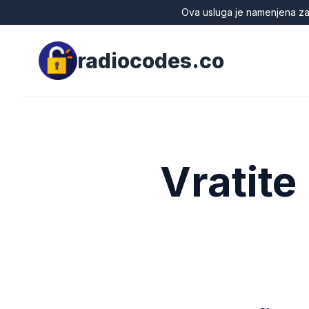
Ova usluga je namenjena zak
radiocodes.co
Vratite