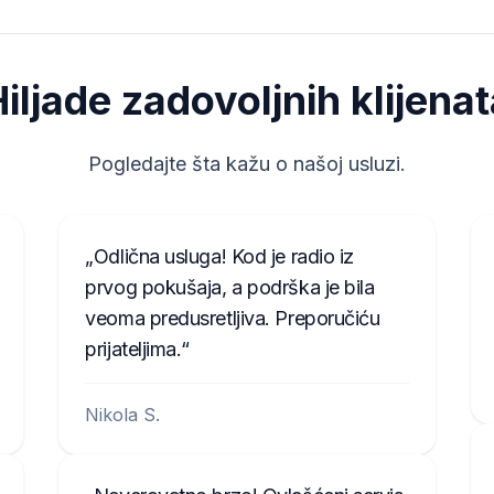
iljade zadovoljnih klijena
Pogledajte šta kažu o našoj usluzi.
Odlična usluga! Kod je radio iz
prvog pokušaja, a podrška je bila
veoma predusretljiva. Preporučiću
prijateljima.
Nikola S.