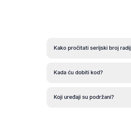
Kako pročitati serijski broj radi
Kada ću dobiti kod?
Koji uređaji su podržani?