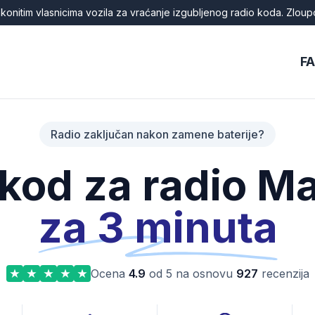
onitim vlasnicima vozila za vraćanje izgubljenog radio koda. Zloup
F
Radio zaključan nakon zamene baterije?
 kod za radio 
za 3 minuta
Ocena
4.9
od 5 na osnovu
927
recenzija