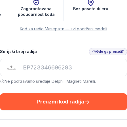
Zagarantovana
Bez posete dileru
e
podudarnost koda
Kod za radio Мазерати — svi podržani modeli
Serijski broj radija
Gde ga pronaći?
Ne podržavamo uređaje Delphi i Magneti Marelli.
Preuzmi kod radija