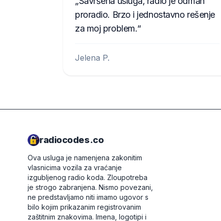
Savršena usluga, radio je odmah
proradio. Brzo i jednostavno rešenje
za moj problem.
Jelena P.
radiocodes.co
Ova usluga je namenjena zakonitim
vlasnicima vozila za vraćanje
izgubljenog radio koda. Zloupotreba
je strogo zabranjena.
Nismo povezani,
ne predstavljamo niti imamo ugovor s
bilo kojim prikazanim registrovanim
zaštitnim znakovima. Imena, logotipi i