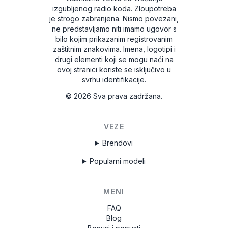
izgubljenog radio koda. Zloupotreba
je strogo zabranjena.
Nismo povezani,
ne predstavljamo niti imamo ugovor s
bilo kojim prikazanim registrovanim
zaštitnim znakovima. Imena, logotipi i
drugi elementi koji se mogu naći na
ovoj stranici koriste se isključivo u
svrhu identifikacije.
©
2026
Sva prava zadržana.
VEZE
Brendovi
Popularni modeli
MENI
FAQ
Blog