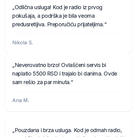
Odlična usluga! Kod je radio iz prvog
pokušaja, a podrška je bila veoma
predusretljiva. Preporučiću prijateljima.
Nikola S.
Neverovatno brzo! Ovlašćeni servis bi
naplatio 5500 RSD i trajalo bi danima. Ovde
sam rešio za par minuta.
Ana M.
Pouzdana i brza usluga. Kod je odmah radio,