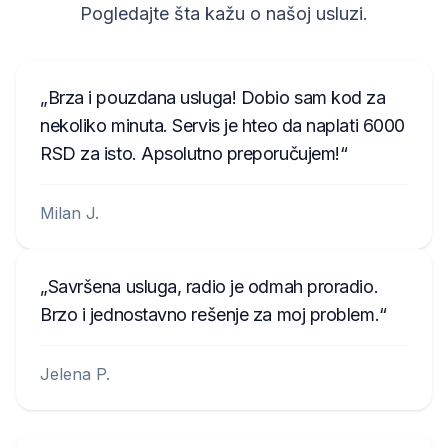
281155248RTK123
Pogledajte šta kažu o našoj usluzi.
58153123
ME7480E213B117
Brza i pouzdana usluga! Dobio sam kod za
MEB100E9195120
nekoliko minuta. Servis je hteo da naplati 6000
RSD za isto. Apsolutno preporučujem!
Milan J.
Savršena usluga, radio je odmah proradio.
Brzo i jednostavno rešenje za moj problem.
Jelena P.