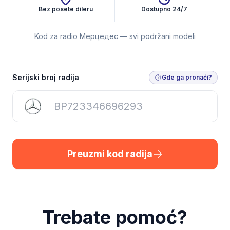
Bez posete dileru
Dostupno 24/7
Kod za radio Мерцедес — svi podržani modeli
Preuzmi kod radija
Serijski broj radija
Gde ga pronaći?
Preuzmi kod radija
Trebate pomoć?