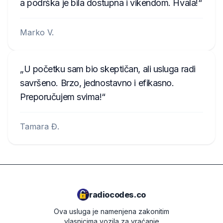
a podrška je bila dostupna i vikendom. Hvala!
Marko V.
U početku sam bio skeptičan, ali usluga radi
savršeno. Brzo, jednostavno i efikasno.
Preporučujem svima!
Tamara Đ.
radiocodes.co
Ova usluga je namenjena zakonitim
vlasnicima vozila za vraćanje