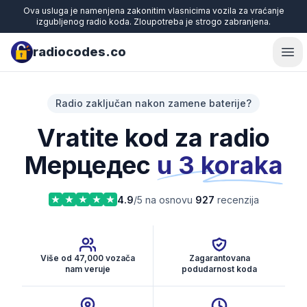
Ova usluga je namenjena zakonitim vlasnicima vozila za vraćanje
izgubljenog radio koda. Zloupotreba je strogo zabranjena.
radiocodes.co
Ope
Radio zaključan nakon zamene baterije?
Vratite kod za radio
Мерцедес
u 3 koraka
4.9
/5 na osnovu
927
recenzija
Više od 47,000 vozača
Zagarantovana
nam veruje
podudarnost koda