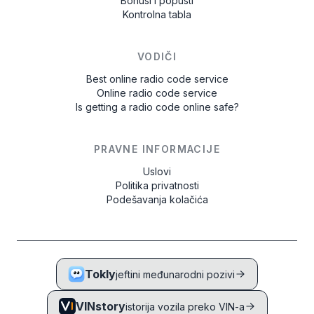
Bonusi i popusti
Kontrolna tabla
VODIČI
Best online radio code service
Online radio code service
Is getting a radio code online safe?
PRAVNE INFORMACIJE
Uslovi
Politika privatnosti
Podešavanja kolačića
Tokly
jeftini međunarodni pozivi
VINstory
istorija vozila preko VIN-a