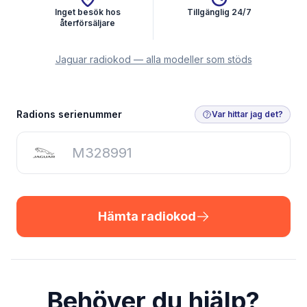
Inget besök hos
Tillgänglig 24/7
återförsäljare
Jaguar radiokod — alla modeller som stöds
Hämta radiokod
Radions serienummer
Var hittar jag det?
Hämta radiokod
Behöver du hjälp?