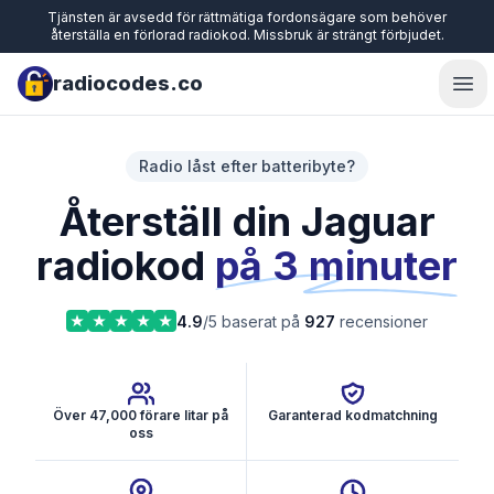
Tjänsten är avsedd för rättmätiga fordonsägare som behöver
återställa en förlorad radiokod. Missbruk är strängt förbjudet.
radiocodes.co
Ope
Radio låst efter batteribyte?
Återställ din Jaguar
radiokod
på 3 minuter
4.9
/5 baserat på
927
recensioner
Över 47,000 förare litar på
Garanterad kodmatchning
oss