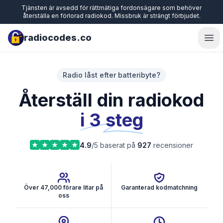
Tjänsten är avsedd för rättmätiga fordonsägare som behöver
återställa en förlorad radiokod. Missbruk är strängt förbjudet.
radiocodes.co
Ope
Radio låst efter batteribyte?
Återställ din radiokod
i 3 steg
4.9
/5 baserat på
927
recensioner
Över 47,000 förare litar på
Garanterad kodmatchning
oss