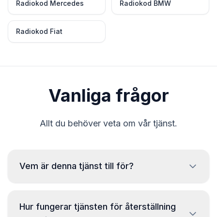
Radiokod Mercedes
Radiokod BMW
Radiokod Fiat
Vanliga frågor
Allt du behöver veta om vår tjänst.
Vem är denna tjänst till för?
Tjänsten är endast avsedd för rättmätiga
fordonsägare som har förlorat sin radiokod.
Hur fungerar tjänsten för återställning
Missbruk är strängt förbjudet. Genom att