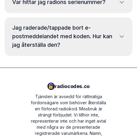
Var hittar jag radions serienummer?
beställningssupporten.
Opel, Chrysler, Jeep, Dodge, Mercedes, Nissan,
Toyota, Hyundai, Kia och många fler. Välj ditt
Serienumret finns på en etikett på radiohöljet.
märke på hemsidan för att kontrollera
För att läsa det måste du ta bort radion från
Jag raderade/tappade bort e-
tillgänglighet.
instrumentbrädan. I vissa modeller kan numret
postmeddelandet med koden. Hur kan
visas på radioskärmen - detaljerade
jag återställa den?
instruktioner finns på kodåterställningssidan för
ditt specifika märke.
Oroa dig inte! Koden finns alltid tillgänglig i din
kundpanel. Logga in med den e-postadress du
använde vid köpet så hittar du alla
beställningsdetaljer inklusive radiokoden.
radiocodes.co
Tjänsten är avsedd för rättmätiga
fordonsägare som behöver återställa
en förlorad radiokod. Missbruk är
strängt förbjudet.
Vi tillhör inte,
representerar inte och har inget avtal
med några av de presenterade
registrerade varumärkena. Namn,