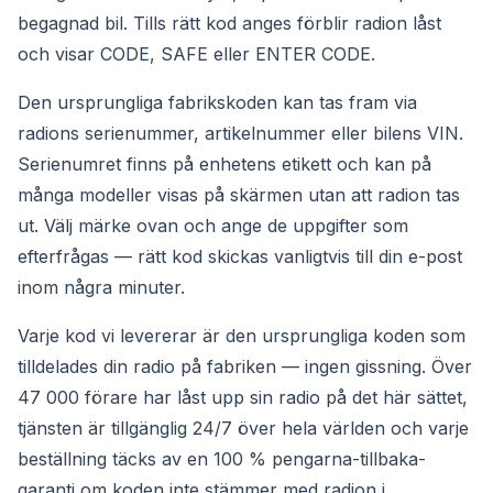
begagnad bil. Tills rätt kod anges förblir radion låst
och visar CODE, SAFE eller ENTER CODE.
Den ursprungliga fabrikskoden kan tas fram via
radions serienummer, artikelnummer eller bilens VIN.
Serienumret finns på enhetens etikett och kan på
många modeller visas på skärmen utan att radion tas
ut. Välj märke ovan och ange de uppgifter som
efterfrågas — rätt kod skickas vanligtvis till din e-post
inom några minuter.
Varje kod vi levererar är den ursprungliga koden som
tilldelades din radio på fabriken — ingen gissning. Över
47 000 förare har låst upp sin radio på det här sättet,
tjänsten är tillgänglig 24/7 över hela världen och varje
beställning täcks av en 100 % pengarna-tillbaka-
garanti om koden inte stämmer med radion i