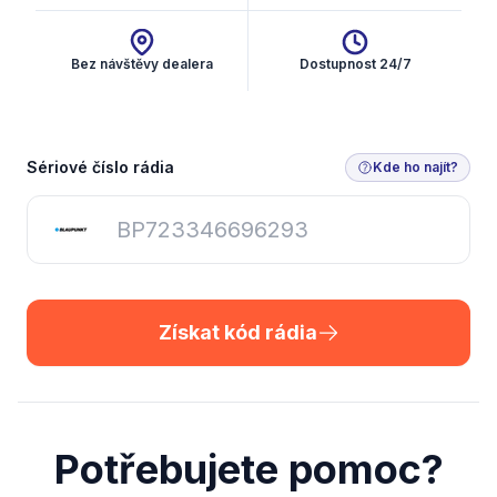
Bez návštěvy dealera
Dostupnost 24/7
Získat kód rádia
Sériové číslo rádia
Kde ho najít?
Získat kód rádia
Potřebujete pomoc?