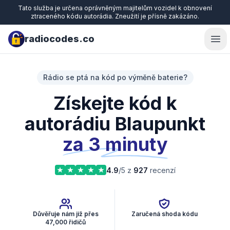
Tato služba je určena oprávněným majitelům vozidel k obnovení
ztraceného kódu autorádia. Zneužití je přísně zakázáno.
radiocodes.co
Ope
Rádio se ptá na kód po výměně baterie?
Získejte kód k
autorádiu Blaupunkt
za 3 minuty
4.9
/5 z
927
recenzí
Důvěřuje nám již přes
Zaručená shoda kódu
47,000 řidičů