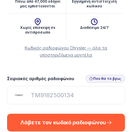
Πάνω από 47,000 οδηγοί
Εγγυημένη αντιστοίχιση
μας εμπιστεύονται
κωδικού
Χωρίς επίσκεψη σε
Διαθέσιμο 24/7
αντιπρόσωπο
Κωδικός ραδιοφώνου Chrysler — όλα τα
υποστηριζόμενα μοντέλα
Λάβετε τον κωδικό ραδιοφώνου
Σειριακός αριθμός ραδιοφώνου
Πού θα το βρω;
Λάβετε τον κωδικό ραδιοφώνου