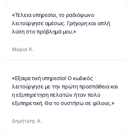
B40911748B
TQN1882123EA
Τέλεια υπηρεσία, το ραδιόφωνο
λειτούργησε αμέσως. Γρήγορη και απλή
W629
λύση στο πρόβλημά μου.
Μαρία Κ.
Εξαιρετική υπηρεσία! Ο κωδικός
λειτούργησε με την πρώτη προσπάθεια και
η εξυπηρέτηση πελατών ήταν πολύ
εξυπηρετική. Θα το συστήσω σε φίλους.
Δημήτρης Α.