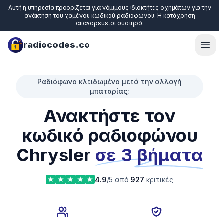
Αυτή η υπηρεσία προορίζεται για νόμιμους ιδιοκτήτες οχημάτων για την
ανάκτηση του χαμένου κωδικού ραδιοφώνου. Η κατάχρηση
απαγορεύεται αυστηρά.
radiocodes.co
Ope
Ραδιόφωνο κλειδωμένο μετά την αλλαγή
μπαταρίας;
Ανακτήστε τον
κωδικό ραδιοφώνου
Chrysler
σε 3 βήματα
4.9
/5 από
927
κριτικές