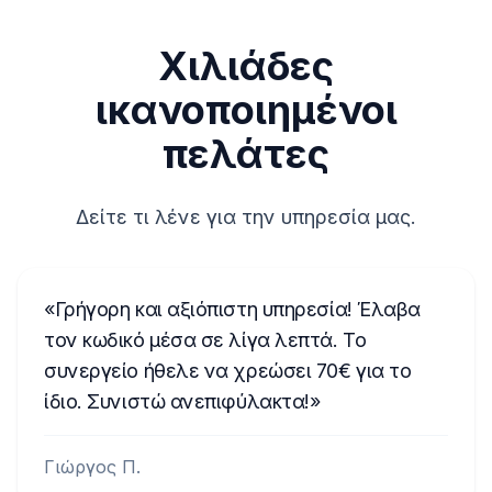
περισσότερες περιπτώσεις, οι κωδικοί
παραδίδονται εντός λίγων λεπτών μετά
TQDAA282763165
Χιλιάδες
την πληρωμή. Ο εκτιμώμενος χρόνος
TCAAA0693J2098
παράδοσης θα εμφανιστεί στη σύνοψη
ικανοποιημένοι
παραγγελίας στο επόμενο βήμα.
TVPQN14640E50V
πελάτες
T00AM2221T0368
T19QN202213382
Δείτε τι λένε για την υπηρεσία μας.
T0MYD334011268
T00BE317750123
Γρήγορη και αξιόπιστη υπηρεσία! Έλαβα
6802BD061074902
τον κωδικό μέσα σε λίγα λεπτά. Το
συνεργείο ήθελε να χρεώσει 70€ για το
T0012010272666
ίδιο. Συνιστώ ανεπιφύλακτα!
T00713271P0162
A2C3847850100002051
Γιώργος Π.