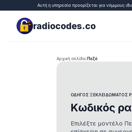
Αυτή η υπηρεσία προορίζεται για νόμιμους ι
radiocodes.co
Αρχική σελίδα
/
Πεζό
ΟΔΗΓΌΣ ΞΕΚΛΕΙΔΏΜΑΤΟΣ 
Κωδικός ρα
Επιλέξτε μοντέλο Πε
επίσκεψη σε συνεργε