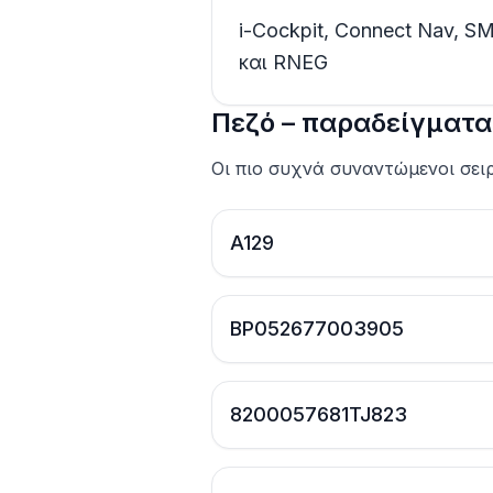
i-Cockpit, Connect Nav, 
και RNEG
Πεζό – παραδείγματα
Οι πιο συχνά συναντώμενοι σει
A129
BP052677003905
8200057681TJ823