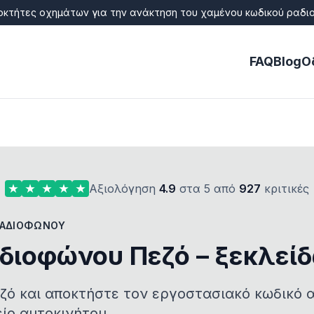
διοκτήτες οχημάτων για την ανάκτηση του χαμένου κωδικού ρα
FAQ
Blog
Ο
Αξιολόγηση
4.9
στα 5 από
927
κριτικές
ΡΑΔΙΟΦΏΝΟΥ
διοφώνου Πεζό – ξεκλεί
ζό και αποκτήστε τον εργοστασιακό κωδικό 
ίο αυτοκινήτου.