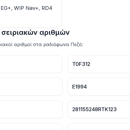
SMEG+, WIP Nav+, RD4
 σειριακών αριθμών
ριακοί αριθμοί στα ραδιόφωνα Πεζό:
T0F312
E1994
281155248RTK123