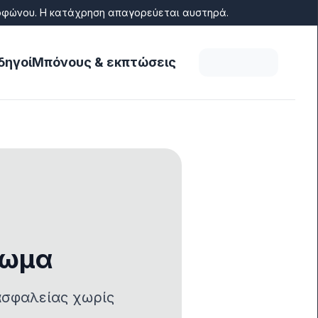
διοφώνου. Η κατάχρηση απαγορεύεται αυστηρά.
δηγοί
Μπόνους & εκπτώσεις
δωμα
ασφαλείας χωρίς