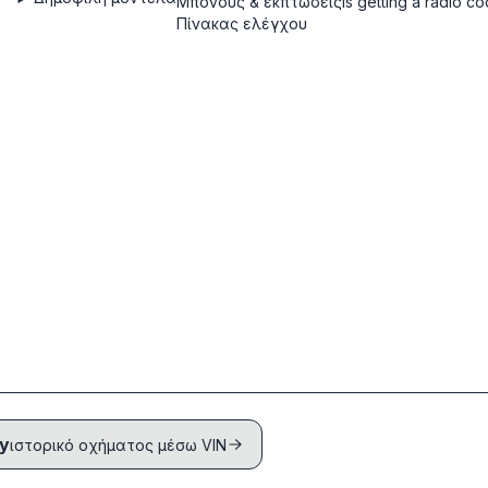
Μπόνους & εκπτώσεις
Is getting a radio c
Πίνακας ελέγχου
ry
ιστορικό οχήματος μέσω VIN