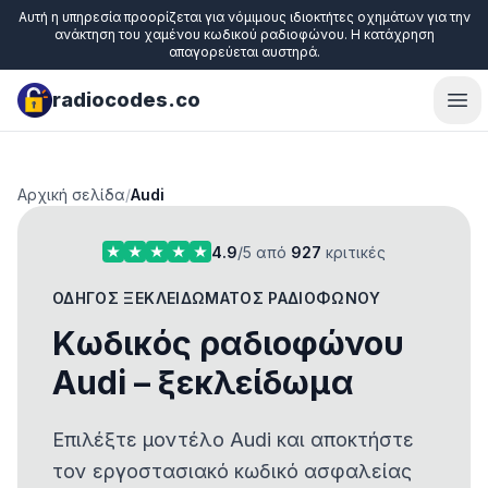
Αυτή η υπηρεσία προορίζεται για νόμιμους ιδιοκτήτες οχημάτων για την
ανάκτηση του χαμένου κωδικού ραδιοφώνου. Η κατάχρηση
απαγορεύεται αυστηρά.
radiocodes.co
Ope
Αρχική σελίδα
/
Audi
4.9
/5 από
927
κριτικές
ΟΔΗΓΌΣ ΞΕΚΛΕΙΔΏΜΑΤΟΣ ΡΑΔΙΟΦΏΝΟΥ
Κωδικός ραδιοφώνου
Audi – ξεκλείδωμα
Επιλέξτε μοντέλο Audi και αποκτήστε
τον εργοστασιακό κωδικό ασφαλείας