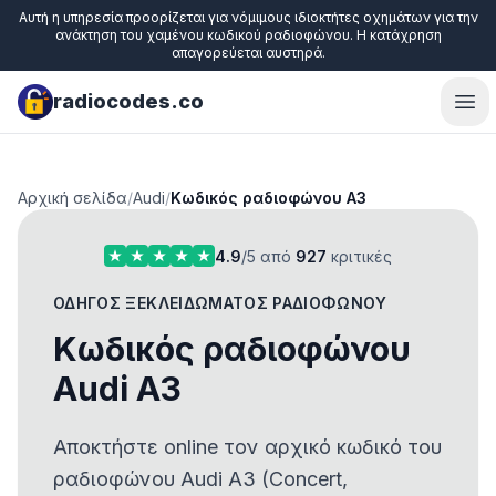
Αυτή η υπηρεσία προορίζεται για νόμιμους ιδιοκτήτες οχημάτων για την
ανάκτηση του χαμένου κωδικού ραδιοφώνου. Η κατάχρηση
απαγορεύεται αυστηρά.
radiocodes.co
Ope
Αρχική σελίδα
/
Audi
/
Κωδικός ραδιοφώνου A3
4.9
/5 από
927
κριτικές
ΟΔΗΓΌΣ ΞΕΚΛΕΙΔΏΜΑΤΟΣ ΡΑΔΙΟΦΏΝΟΥ
Κωδικός ραδιοφώνου
Audi A3
Αποκτήστε online τον αρχικό κωδικό του
ραδιοφώνου Audi A3 (Concert,