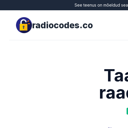
See teenus on mõeldud sead
radiocodes.co
Ta
ra