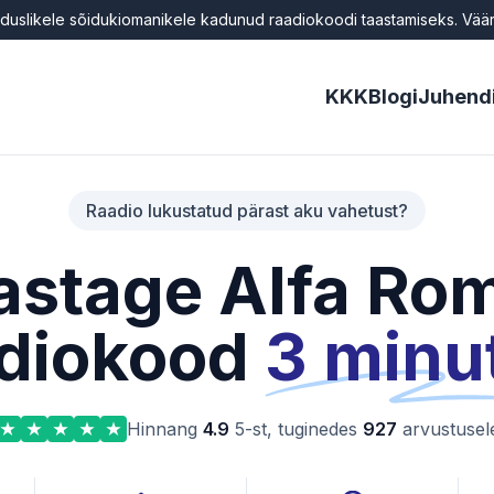
uslikele sõidukiomanikele kadunud raadiokoodi taastamiseks. Väärk
KKK
Blogi
Juhend
Raadio lukustatud pärast aku vahetust?
astage Alfa Ro
adiokood
3 minu
Hinnang
4.9
5-st, tuginedes
927
arvustusel