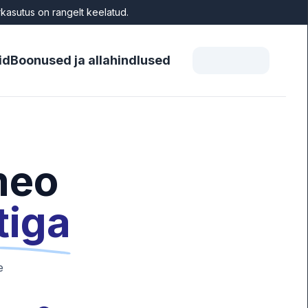
asutus on rangelt keelatud.
id
Boonused ja allahindlused
meo
tiga
e