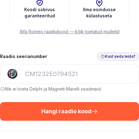
Koodi sobivus
Ilma esindusse
garanteeritud
külastuseta
Alfa Romeo raadiokood — kõik toetatud mudelid
Raadio seerianumber
Kust seda leida?
Me ei toeta Delphi ja Magneti Marelli seadmeid.
Hangi raadio kood