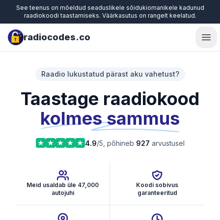
See teenus on mõeldud seaduslikele sõidukiomanikele kadunud
raadiokoodi taastamiseks. Väärkasutus on rangelt keelatud.
radiocodes.co
Ope
Raadio lukustatud pärast aku vahetust?
Taastage raadiokood
kolmes sammus
4.9
/5, põhineb
927
arvustusel
Meid usaldab üle 47,000
Koodi sobivus
autojuhi
garanteeritud