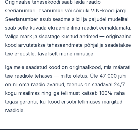
Originaalse tehasekoodi saab leida raadio
seerianumbri, osanumbri või sõiduki VIN-koodi järgi.
Seerianumber asub seadme sildil ja paljudel mudelitel
saab selle kuvada ekraanile ilma raadiot eemaldamata.
Valige mark ja sisestage küsitud andmed — originaalne
kood arvutatakse tehaseandmete põhjal ja saadetakse
teie e-postile, tavaliselt mõne minutiga.
Iga meie saadetud kood on originaalkood, mis määrati
teie raadiole tehases — mitte oletus. Üle 47 000 juhi
on nii oma raadio avanud, teenus on saadaval 24/7
kogu maailmas ning iga tellimust kaitseb 100% raha
tagasi garantii, kui kood ei sobi tellimuses märgitud
raadiole.