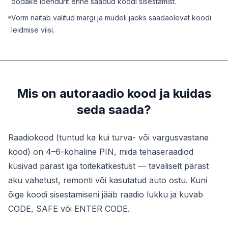
oodake loendurit enne saadud koodi sisestamist.
Vorm näitab valitud margi ja mudeli jaoks saadaolevat koodi
leidmise viisi.
Mis on autoraadio kood ja kuidas
seda saada?
Raadiokood (tuntud ka kui turva- või vargusvastane
kood) on 4–6-kohaline PIN, mida tehaseraadiod
küsivad pärast iga toitekatkestust — tavaliselt pärast
aku vahetust, remonti või kasutatud auto ostu. Kuni
õige koodi sisestamiseni jääb raadio lukku ja kuvab
CODE, SAFE või ENTER CODE.