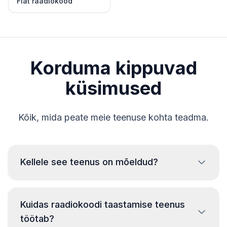
Fiat raadiokood
Korduma kippuvad
küsimused
Kõik, mida peate meie teenuse kohta teadma.
Kellele see teenus on mõeldud?
See teenus on mõeldud ainult sõiduki
seaduslikele omanikele, kes on kaotanud oma
Kuidas raadiokoodi taastamise teenus
autoraadio koodi. Teenuse väärkasutamine on
töötab?
rangelt keelatud. Teenust kasutades kinnitate, et