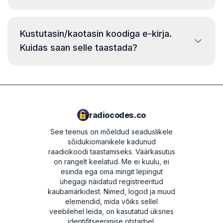
Mercedes, Nissan, Toyota, Hyundai ja Kia.
Seerianumber asub raadio korpusele kinnitatud
Saadavuse kontrollimiseks valige avalehel oma
sildil. Selle nägemiseks peate raadio
Kustutasin/kaotasin koodiga e-kirja.
mark.
armatuurlauast eemaldama. Mõne mudeli puhul
Kuidas saan selle taastada?
saab numbri kuvada raadio ekraanil; täpsemad
juhised leiate vastava margi koodilehelt.
Ärge muretsege! Kood on alati saadaval teie
kliendipaneelil. Logige sisse ostu ajal kasutatud
e-posti aadressiga ja leiate kõik tellimuse
üksikasjad koos raadiokoodiga.
radiocodes.co
See teenus on mõeldud seaduslikele
sõidukiomanikele kadunud
raadiokoodi taastamiseks. Väärkasutus
on rangelt keelatud.
Me ei kuulu, ei
esinda ega oma mingit lepingut
ühegagi näidatud registreeritud
kaubamärkidest. Nimed, logod ja muud
elemendid, mida võiks sellel
veebilehel leida, on kasutatud üksnes
identifitseerimise otstarbel.