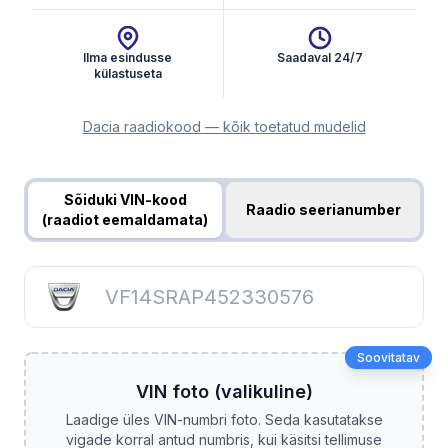
Ilma esindusse
Saadaval 24/7
külastuseta
Dacia raadiokood — kõik toetatud mudelid
Hangi raadio kood
Sõiduki VIN-kood
Raadio seerianumber
(raadiot eemaldamata)
Soovitatav
VIN foto (valikuline)
Laadige üles VIN-numbri foto. Seda kasutatakse
vigade korral antud numbris, kui käsitsi tellimuse