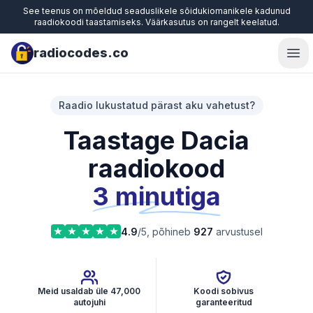
See teenus on mõeldud seaduslikele sõidukiomanikele kadunud
raadiokoodi taastamiseks. Väärkasutus on rangelt keelatud.
radiocodes.co
Ope
Raadio lukustatud pärast aku vahetust?
Taastage Dacia
raadiokood
3 minutiga
4.9
/5, põhineb
927
arvustusel
Meid usaldab üle 47,000
Koodi sobivus
autojuhi
garanteeritud