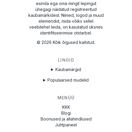
esinda ega oma mingit lepingut
Nüüd saate jälle muusikat nautida!
ühegagi näidatud registreeritud
kaubamärkidest. Nimed, logod ja muud
elemendid, mida võiks sellel
veebilehel leida, on kasutatud üksnes
identifitseerimise otstarbel.
©
2026
Kõik õigused kaitstud.
LINGID
Kaubamärgid
Populaarsed mudelid
MENÜÜ
KKK
Blogi
Boonused ja allahindlused
Juhtpaneel