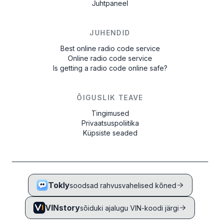
Juhtpaneel
JUHENDID
Best online radio code service
Online radio code service
Is getting a radio code online safe?
ÕIGUSLIK TEAVE
Tingimused
Privaatsuspoliitika
Küpsiste seaded
Tokly
soodsad rahvusvahelised kõned
VINstory
sõiduki ajalugu VIN-koodi järgi