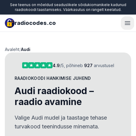
See teenus on mõeldud seaduslikele sõidukiomanikele kadunud
raadiokoodi taastamiseks. Väärkasutus on rangelt keelatud.
radiocodes.co
Ope
Avaleht
/
Audi
4.9
/5, põhineb
927
arvustusel
RAADIOKOODI HANKIMISE JUHEND
Audi raadiokood –
raadio avamine
Valige Audi mudel ja taastage tehase
turvakood teenindusse minemata.