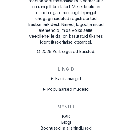
raadiokoodi taastamiseks. Väärkasutus
on rangelt keelatud.
Me ei kuulu, ei
esinda ega oma mingit lepingut
ühegagi näidatud registreeritud
kaubamärkidest. Nimed, logod ja muud
elemendid, mida võiks sellel
veebilehel leida, on kasutatud üksnes
identifitseerimise otstarbel.
©
2026
Kõik õigused kaitstud.
LINGID
Kaubamärgid
Populaarsed mudelid
MENÜÜ
KKK
Blogi
Boonused ja allahindlused