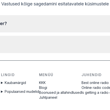
Vastused kõige sagedamini esitatavatele küsimustele
ber?
Becker raadio seerianumbri leidmiseks eemaldage raadio
ja kirjutage number korpusel olevalt sildilt üles. Tavaliselt
asub seerianumber vöötkoodi kohal või all. Näited:
2210AH0W1507123
W1507123
Kood antakse
koheselt
pärast tellimuse
esitamist, sõltumata kellaajast.
T00BE174690622
2045BC058153123
LINGID
MENÜÜ
JUHENDID
58153123
6045AR058153476
Kaubamärgid
KKK
Best online radio
BE604558153476
Blogi
Online radio cod
Populaarsed mudelid
Boonused ja allahindlused
Is getting a radi
Juhtpaneel