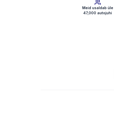
Meid usaldab üle
47,000 autojuhi
Hangi raadio kood