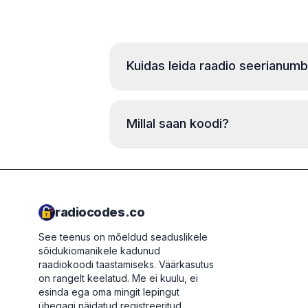
Kuidas leida raadio seerianum
Millal saan koodi?
radiocodes.co
See teenus on mõeldud seaduslikele
sõidukiomanikele kadunud
raadiokoodi taastamiseks. Väärkasutus
on rangelt keelatud.
Me ei kuulu, ei
esinda ega oma mingit lepingut
ühegagi näidatud registreeritud