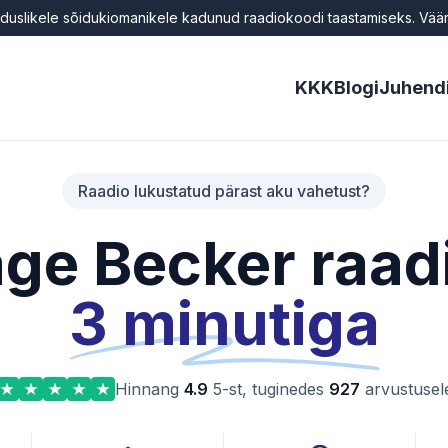
uslikele sõidukiomanikele kadunud raadiokoodi taastamiseks. Väärk
KKK
Blogi
Juhend
Raadio lukustatud pärast aku vahetust?
age Becker raad
3 minutiga
Hinnang
4.9
5-st, tuginedes
927
arvustusel