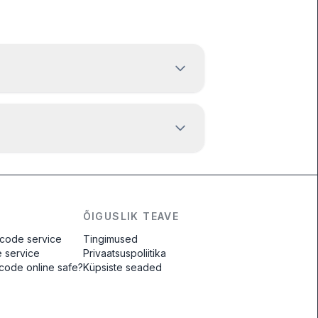
ÕIGUSLIK TEAVE
 code service
Tingimused
e service
Privaatsuspoliitika
o code online safe?
Küpsiste seaded