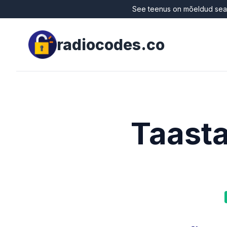
See teenus on mõeldud sead
radiocodes.co
Taast