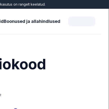
asutus on rangelt keelatud.
id
Boonused ja allahindlused
iokood
e