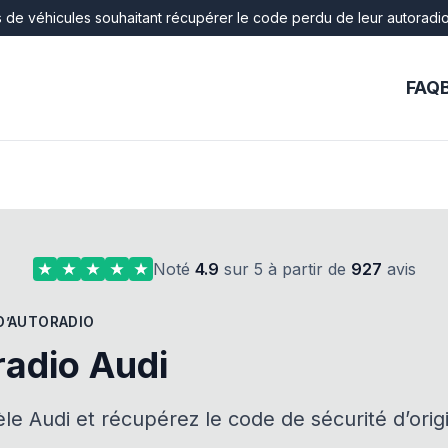
 de véhicules souhaitant récupérer le code perdu de leur autoradio. T
FAQ
Noté
4.9
sur 5 à partir de
927
avis
D’AUTORADIO
adio Audi
le Audi et récupérez le code de sécurité d’orig