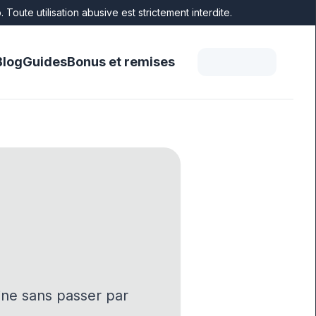
oute utilisation abusive est strictement interdite.
Blog
Guides
Bonus et remises
ine sans passer par