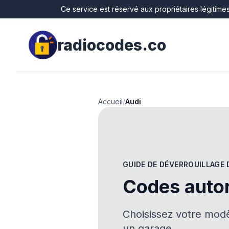
Ce service est réservé aux propriétaires légitimes
radiocodes.co
Accueil
/
Audi
GUIDE DE DÉVERROUILLAGE 
Codes autor
Choisissez votre modè
un garage.