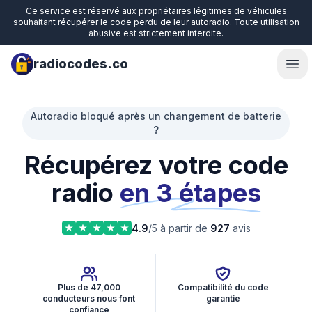
Ce service est réservé aux propriétaires légitimes de véhicules
souhaitant récupérer le code perdu de leur autoradio. Toute utilisation
abusive est strictement interdite.
radiocodes.co
Ope
Autoradio bloqué après un changement de batterie
?
Récupérez votre code
radio
en 3 étapes
4.9
/5 à partir de
927
avis
Plus de 47,000
Compatibilité du code
conducteurs nous font
garantie
confiance