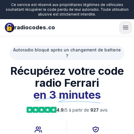
Ce service est réservé aux propriétaires légitimes de véhicules
souhaitant récupérer le code perdu de leur autoradio. Toute utilisation
abusive est strictement interdite.
radiocodes.co
Ope
Autoradio bloqué après un changement de batterie
?
Récupérez votre code
radio Ferrari
en 3 minutes
4.9
/5 à partir de
927
avis