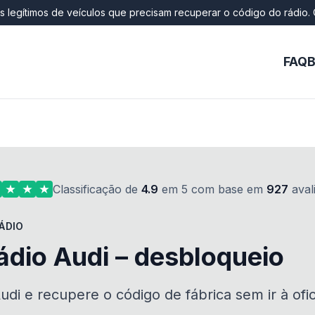
os legítimos de veículos que precisam recuperar o código do rádio. 
FAQ
B
Classificação de
4.9
em 5 com base em
927
aval
ÁDIO
ádio Audi – desbloqueio
di e recupere o código de fábrica sem ir à ofic