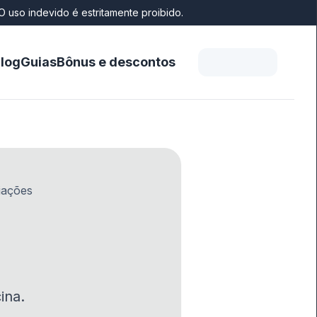
O uso indevido é estritamente proibido.
log
Guias
Bônus e descontos
iações
ina.