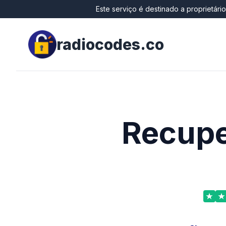
Este serviço é destinado a proprietári
radiocodes.co
Recupe