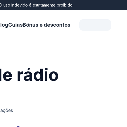
O uso indevido é estritamente proibido.
log
Guias
Bônus e descontos
e rádio
iações