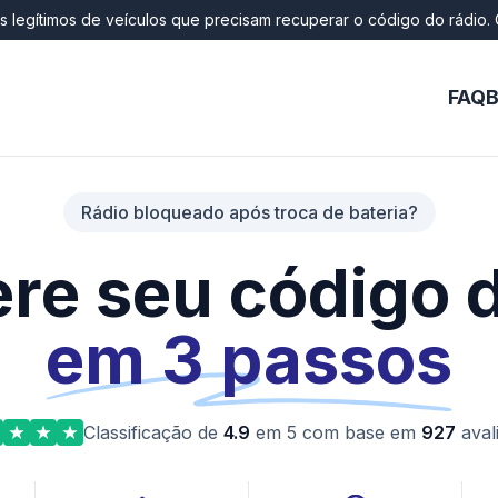
os legítimos de veículos que precisam recuperar o código do rádio. 
FAQ
B
Rádio bloqueado após troca de bateria?
re seu código d
em 3 passos
Classificação de
4.9
em 5 com base em
927
aval