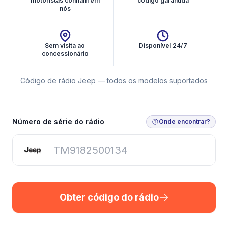
motoristas confiam em
código garantida
nós
Sem visita ao
Disponível 24/7
concessionário
Código de rádio Jeep — todos os modelos suportados
Obter código do rádio
Número de série do rádio
Onde encontrar?
Obter código do rádio