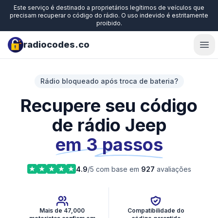
Este serviço é destinado a proprietários legítimos de veículos que
precisam recuperar o código do rádio. O uso indevido é estritamente
proibido.
radiocodes.co
Ope
Rádio bloqueado após troca de bateria?
Recupere seu código
de rádio Jeep
em 3 passos
4.9
/5 com base em
927
avaliações
Mais de 47,000
Compatibilidade do