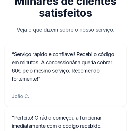
Milhares de clientes
TVPQN14640E50V
próxima etapa.
satisfeitos
T00AM2221T0368
T19QN202213382
Veja o que dizem sobre o nosso serviço.
T0MYD334011268
T00BE317750123
Serviço rápido e confiável! Recebi o código
6802BD061074902
em minutos. A concessionária queria cobrar
60€ pelo mesmo serviço. Recomendo
T0012010272666
fortemente!
T00713271P0162
A2C3847850100002051
João C.
B40911748B
TQN1882123EA
Perfeito! O rádio começou a funcionar
imediatamente com o código recebido.
W629