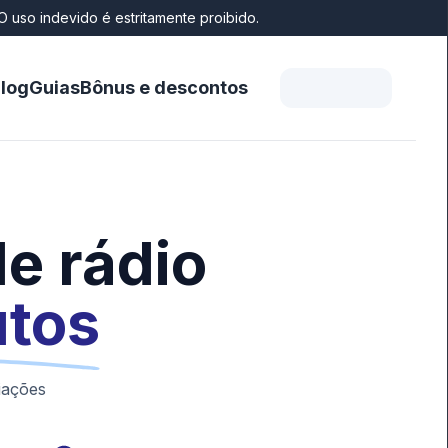
O uso indevido é estritamente proibido.
log
Guias
Bônus e descontos
e rádio
utos
iações