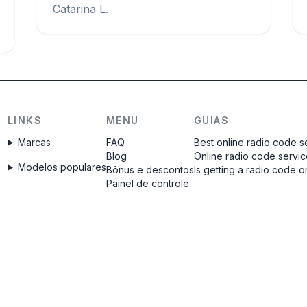
Catarina L.
LINKS
MENU
GUIAS
Marcas
FAQ
Best online radio code s
Blog
Online radio code servi
Modelos populares
Bônus e descontos
Is getting a radio code o
Painel de controle