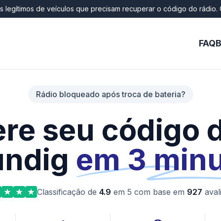
os legítimos de veículos que precisam recuperar o código do rádio. 
FAQ
B
Rádio bloqueado após troca de bateria?
re seu código d
undig
em 3 min
Classificação de
4.9
em 5 com base em
927
aval