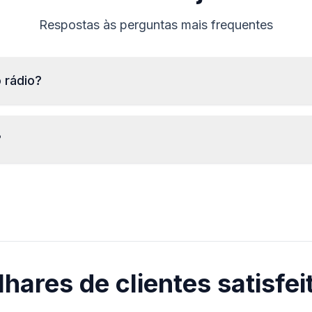
Respostas às perguntas mais frequentes
 rádio?
Para ler o número de série do rádio Grundig é necessário
removê-lo e ler o código na etiqueta do corpo do rádio.
?
Normalmente, o número de série está acima ou abaixo do
código de barras. Exemplos:
O código será fornecido
imediatamente
após
GR0842A1234567
FA0985B1234567
a realização do pedido, independentemente
DB0922R0999501
da hora do dia.
lhares de clientes satisfei