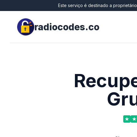
Este serviço é destinado a proprietári
radiocodes.co
Recupe
Gr