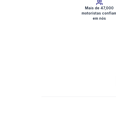
Mais de 47,000
motoristas confia
em nós
Obter código do rádio