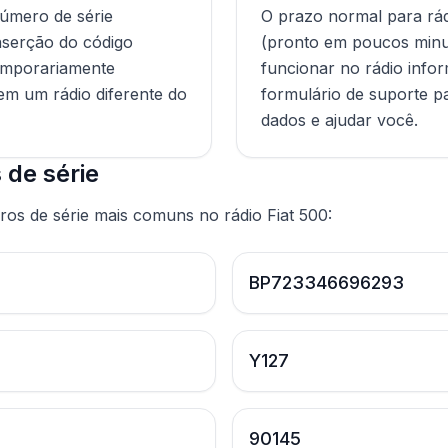
úmero de série
O prazo normal para rád
inserção do código
(pronto em poucos minu
temporariamente
funcionar no rádio info
em um rádio diferente do
formulário de suporte p
dados e ajudar você.
de série
os de série mais comuns no rádio Fiat 500:
BP723346696293
Y127
90145