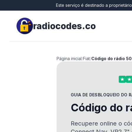
Este serviço é destinado a proprietári
radiocodes.co
Página inicial
/
Fiat
/
Código do rádio 5
GUIA DE DESBLOQUEIO DO R
Código do r
Recupere online o cód
Connect Nav, VP2 7" e