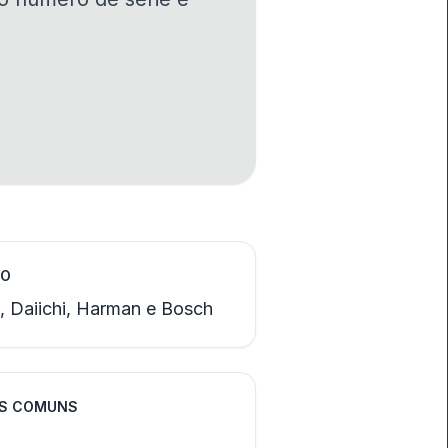
HO
l, Daiichi, Harman e Bosch
IS COMUNS