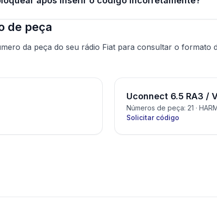
bloquear após inserir o código incorretamente?
o de peça
mero da peça do seu rádio Fiat para consultar o formato 
Uconnect 6.5 RA3 / 
Números de peça: 21
· HAR
Solicitar código