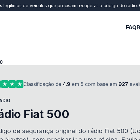
os legítimos de veículos que precisam recuperar o código do rádio. 
FAQ
B
00
Classificação de
4.9
em 5 com base em
927
aval
ÁDIO
ádio Fiat 500
igo de segurança original do rádio Fiat 500 (
 Navteq), sem precisar ir a uma oficina. Envie