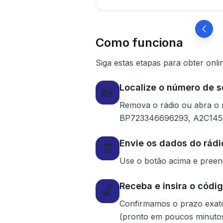
Como funciona
Siga estas etapas para obter onli
Localize o número de s
📸
Remova o rádio ou abra o
BP723346696293, A2C145855
Envie os dados do rádio
🧾
Use o botão acima e preen
Receba e insira o códi
🔓
Confirmamos o prazo exato 
(pronto em poucos minuto