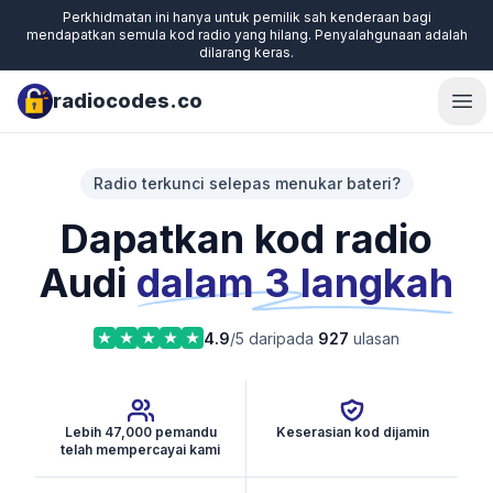
Perkhidmatan ini hanya untuk pemilik sah kenderaan bagi
mendapatkan semula kod radio yang hilang. Penyalahgunaan adalah
dilarang keras.
radiocodes.co
Ope
Radio terkunci selepas menukar bateri?
Dapatkan kod radio
Audi
dalam 3 langkah
4.9
/5 daripada
927
ulasan
Lebih 47,000 pemandu
Keserasian kod dijamin
telah mempercayai kami