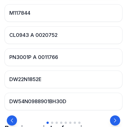
M117844
CL0943 A 0020752
PN3001P A 0011766
DW22N1852E
DW54N0988901BH30D