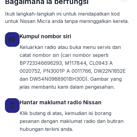
Bagaimana ia berfungsi
Ikuti langkah-langkah ini untuk mendapatkan kod
untuk Nissan Micra anda tanpa meninggalkan kereta.
Kumpul nombor siri
📸
Keluarkan radio atau buka menu servis dan
catat nombor siri (cari nombor seperti
BP723346696293, M117844, CL0943 A
0020752, PN3001P A 0011766, DW22N1852E
dan DW54N0988901BH30D). Gambar yang
jelas membantu kami dalam pengesahan.
Hantar maklumat radio Nissan
🧾
Klik butang di atas, kemudian isi borang
pesanan dengan maklumat radio dan butiran
hubungan terkini anda.