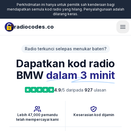
Perkhidmatan ini hanya untuk pemilik sah kenderaan bagi
mendapatkan semula kod radio yang hilang. Penyalahgunaan adalah
dilarang keras.
radiocodes.co
Ope
Radio terkunci selepas menukar bateri?
Dapatkan kod radio
BMW
dalam 3 minit
4.9
/5 daripada
927
ulasan
Lebih 47,000 pemandu
Keserasian kod dijamin
telah mempercayai kami