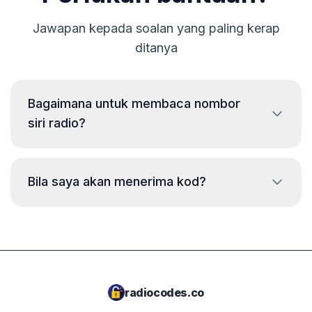
Jawapan kepada soalan yang paling kerap
ditanya
Bagaimana untuk membaca nombor
siri radio?
Untuk membaca nombor siri radio BMW, radio perlu
dikeluarkan dan kod pada label pada badan radio
Bila saya akan menerima kod?
perlu dibaca. Biasanya nombor siri terletak di atas atau
di bawah kod bar. Contoh:
Kod akan dihantar
segera
selepas pesanan
BP723346696293
dibuat, tidak kira waktu siang atau malam.
PH7850W1234567
2210AH0W1507123
radiocodes.co