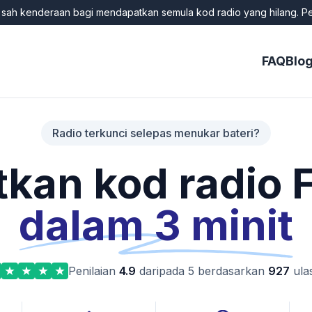
k sah kenderaan bagi mendapatkan semula kod radio yang hilang. P
FAQ
Blo
Radio terkunci selepas menukar bateri?
kan kod radio F
dalam 3 minit
Penilaian
4.9
daripada 5 berdasarkan
927
ula