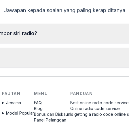
Jawapan kepada soalan yang paling kerap ditanya
or siri radio?
Untuk membaca nombor siri radio Ferrari, radio perlu
dikeluarkan dan kod pada label pada badan radio perlu
dibaca. Biasanya nombor siri terletak di atas atau di
bawah kod bar. Contoh:
Kod akan dihantar
segera
selepas pesanan
BP723346696293
W1507123
dibuat, tidak kira waktu siang atau malam.
CM1232E0794521
58153123
PAUTAN
MENU
PANDUAN
Jenama
FAQ
Best online radio code service
Blog
Online radio code service
Model Popular
Bonus dan Diskaun
Is getting a radio code online 
Panel Pelanggan