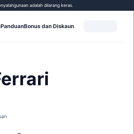
enyalahgunaan adalah dilarang keras.
g
Panduan
Bonus dan Diskaun
errari
san